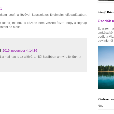
01
Interjú Kris
kem segít a jövővel kapcsolatos félelmeim elfogadásában,
Csodák m
em tudod, mit hoz, s közben nem veszed észre, hogy a tegnap
 Antoni de Mello
Egyszer má
tanítása kö
pedig a Viv
egy interjút i
2019. november 4. 14:36
, a mai nap is az a jövő, amitől korábban annyira féltünk. :)
Kérdésed va
Név