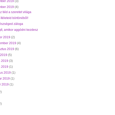
mber 2019
(3)
mber 2019
(4)
sz tiéd a szeretet világa
i ítéleteid börtönéből!
észséged záloga
gít, amikor aggódni kezdesz
er 2019
(2)
tember 2019
(4)
sztus 2019
(6)
s 2019
(5)
s 2019
(3)
is 2019
(1)
ius 2019
(1)
ár 2019
(1)
r 2019
(1)
2)
2)