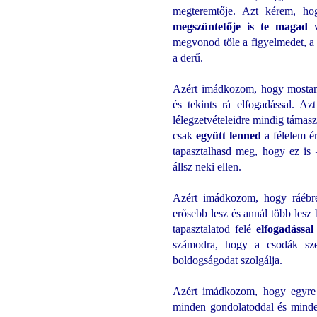
megteremtője. Azt kérem, hog
megszüntetője is te magad
v
megvonod tőle a figyelmedet, a 
a derű.
Azért imádkozom, hogy mostant
és tekints rá elfogadással. A
lélegzetvételeidre mindig táma
csak
együtt lenned
a félelem ér
tapasztalhasd meg, hogy ez is
állsz neki ellen.
Azért imádkozom, hogy ráébred
erősebb lesz és annál több les
tapasztalatod felé
elfogadással
számodra, hogy a csodák sz
boldogságodat szolgálja.
Azért imádkozom, hogy egyre i
minden gondolatoddal és minden