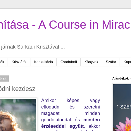
ítása - A Course in Mirac
járnak Sarkadi Krisztával ...
dék
Krisztáról
Konzultáció
Csodabolt
Könyvek
Szótár
Kapc
bat
Ajándékok =
ódni kezdesz
Amikor képes vagy
elfogadni és szeretni
magadat minden
gondolatoddal és
minden
érzéseddel együtt,
akkor