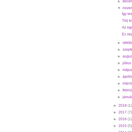
►
dece
▼
nove
Így le
Törj k
Az eg
Ez se
►
októb
►
szep
►
augu
►
júliu
►
máju
►
ápril
►
márc
►
febru
►
januá
►
2018
(1
►
2017
(7)
►
2016
(1
►
2015
(5)