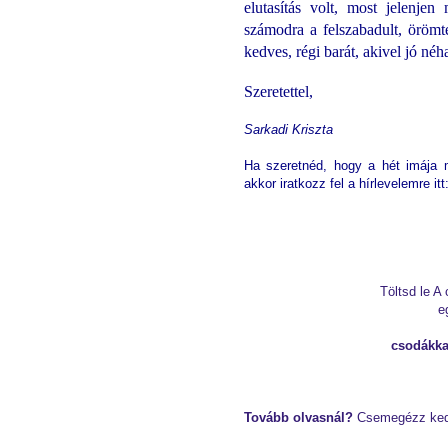
elutasítás volt, most jelenje
számodra a felszabadult, örömte
kedves, régi barát, akivel jó néh
Szeretettel,
Sarkadi Kriszta
Ha szeretnéd, hogy a hét imája
akkor iratkozz fel a hírlevelemre itt
T
ölts
d le A
e
csod
ákka
Tovább olvasnál?
Csemegézz kedv