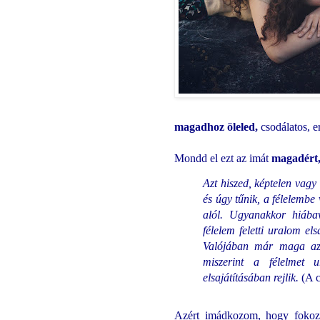
magadhoz öleled,
csodálatos, er
Mondd el ezt az imát
magadért,
Azt hiszed, képtelen vagy
és úgy tűnik, a félelembe v
alól. Ugyanakkor hiába
félelem feletti uralom els
Valójában már maga az a
miszerint a félelmet 
elsajátításában rejlik.
(A c
Azért imádkozom, hogy fokoza