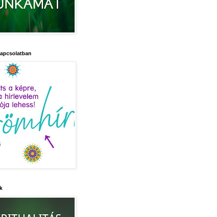
kapcsolatban
k