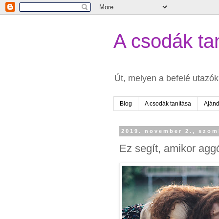
A csodák tan
Út, melyen a befelé utazók 
Blog
A csodák tanítása
Aján
2019. november 2., szom
Ez segít, amikor agg