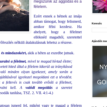
megszűnik az aggódás és a
félelem.
Ezért ennek a hétnek az imája
abban támogat, hogy felismerd,
Keresés
amikor félni kezdesz. Ha
ahelyett, hogy a félelmet
ellöknéd magadtól, szeretettel
Ajándék med
őfeszítés nélküli átalakulásnak lehetsz a részese.
 és mindazokért,
akik a héten az eszedbe jutnak.
uralni a félelmet,
mivel te magad hívtad életre;
etett hited által a félelem kikerül az irányításod
való minden olyan igyekezet, amely során a
ajátításával igyekszel megoldani ezt a tévedést.
 feltevés is csak tovább erősíti a félelmet,
uralni kell. A
valódi megoldás
a szeretet
sodák tanítása, TSZ. 2. VII. 4:1-4.)
tosan ismerd fel, miként vagy te magad a félelem