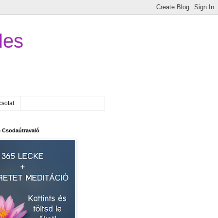
les
solat
 Csodaútravaló