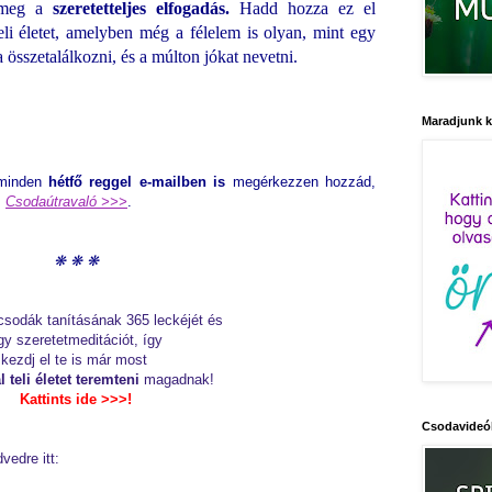
n meg a
szeretetteljes elfogadás.
Hadd hozza ez el
li életet, amelyben még a félelem is olyan, mint egy
a összetalálkozni, és a múlton jókat nevetni.
Maradjunk 
 minden
hétfő reggel e-mailben is
megérkezzen hozzád,
:
Csodaútravaló >>>
.
❋
❋
❋
 csodák tanításának 365 leckéjét és
gy szeretetmeditációt,
így
kezdj el te is már most
l teli
él
etet teremteni
magadnak!
Kattints ide >>>
!
Csodavideó
edre itt: