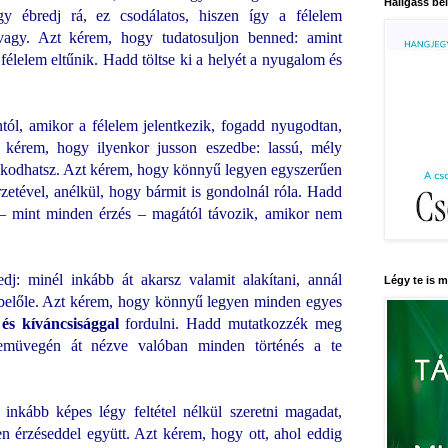
Hallgass bel
y ébredj rá, ez csodálatos, hiszen így a félelem
agy. Azt kérem, hogy tudatosuljon benned: amint
félelem eltűnik. Hadd töltse ki a helyét a nyugalom és
ól, amikor a félelem jelentkezik, fogadd nyugodtan,
zt kérem, hogy ilyenkor jusson eszedbe: lassú, mély
szkodhatsz. Azt kérem, hogy könnyű legyen egyszerűen
zetével, anélkül, hogy bármit is gondolnál róla. Hadd
 – mint minden érzés – magától távozik, amikor nem
j: minél inkább át akarsz valamit alakítani, annál
Légy te is 
z belőle. Azt kérem, hogy könnyű legyen minden egyes
 és kíváncsisággal
fordulni. Hadd mutatkozzék meg
emüvegén át nézve valóban minden történés a te
nkább képes légy feltétel nélkül szeretni magadat,
 érzéseddel együtt. Azt kérem, hogy ott, ahol eddig