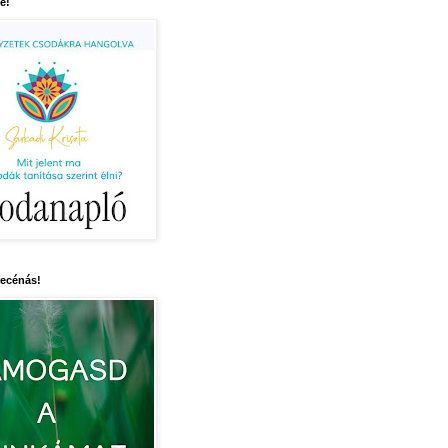
e!
mecénás!