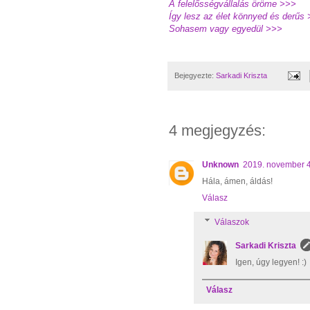
A felelősségvállalás öröme >>>
Így lesz az élet könnyed és derűs
Sohasem vagy egyedül >>>
Bejegyezte:
Sarkadi Kriszta
4 megjegyzés:
Unknown
2019. november 4
Hála, ámen, áldás!
Válasz
Válaszok
Sarkadi Kriszta
Igen, úgy legyen! :)
Válasz