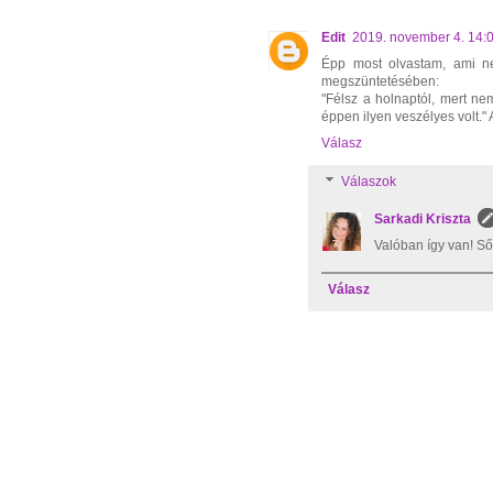
Edit
2019. november 4. 14:
Épp most olvastam, ami ne
megszüntetésében:
"Félsz a holnaptól, mert n
éppen ilyen veszélyes volt."
Válasz
Válaszok
Sarkadi Kriszta
Valóban így van! Sőt
Válasz