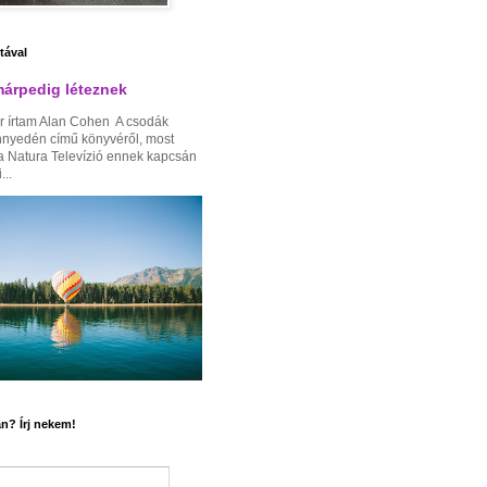
ztával
árpedig léteznek
r írtam Alan Cohen A csodák
nnyedén című könyvéről, most
a Natura Televízió ennek kapcsán
...
n? Írj nekem!