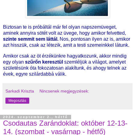
Biztosan te is próbáltál már fel olyan napszemüveget,
aminek annyira sötét volt az üvege, hogy amikor felvetted,
szinte semmit sem láttál.
Nos, pontosan ilyen az is, amikor
azt hisszük, csak az létezik, amit a testi szemeinkkel látunk.
Amikor csak az öt érzékünkre hagyatkozunk, akkor mindig
egy olyan
szűrőn keresztül
szemléljük a világot, amelyet
születésünk óta fokozatosan alakítunk, és ahogy telnek az
évek, egyre szilárdabbá válik.
Sarkadi Kriszta
Nincsenek megjegyzések:
Megosztás
2024. szeptember 2., hétfő
Csodautas Zarándoklat: október 12-13-
14. (szombat - vasárnap - hétfő)