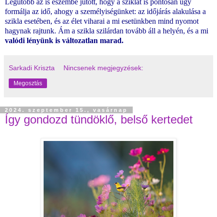
Legutóbb az is eszembe jutott, hogy a sziklát is pontosan úgy
formálja az idő, ahogy a személyiségünket: az időjárás alakulása a
szikla esetében, és az élet viharai a mi esetünkben mind nyomot
hagynak rajtunk. Ám a szikla szilárdan tovább áll a helyén, és a mi
valódi lényünk is változatlan marad.
Sarkadi Kriszta
Nincsenek megjegyzések:
Megosztás
2024. szeptember 15., vasárnap
Így gondozd tündöklő, belső kertedet