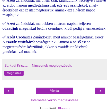
✅ Azért zarándoklat, mert nem csak kirándulunk, fecsegve átszelve
az erdőt, hanem
megfogalmazunk egy-egy szándékot,
amely
érdekében ezt az utat megtesszük; aminek ezt a három napot
felajánljuk.
✅ Azért zarándoklat, mert ebben a három napban teljesen
odaadjuk magunkat
belül a csendnek, kívül pedig a természetnek.
✅ Azért Csodautas Zarándoklat, mert amikor beszélgetünk, akkor
A csodák tanításáról
beszélgetünk. Amikor a belső csend
megteremtésére készülünk, akkor
A csodák tanításának
gondolataival utazunk.
Sarkadi Kriszta
Nincsenek megjegyzések:
Megosztás
‹
›
Főoldal
Internetes verzió megtekintése
Üzemeltető:
Blogger
.