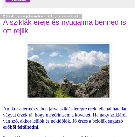
2024. szeptember 21., szombat
A sziklák ereje és nyugalma benned is
ott rejlik
Amikor a természetben járva sziklás terepre érek, ellenállhatatlan
vágyat érzek rá, hogy megérintsem a köveket. Ha nagy szikláról
van szó, akkor leülök és nekidőlök. Jó érzés a belőlük sugárzó
erőből feltöltődni.