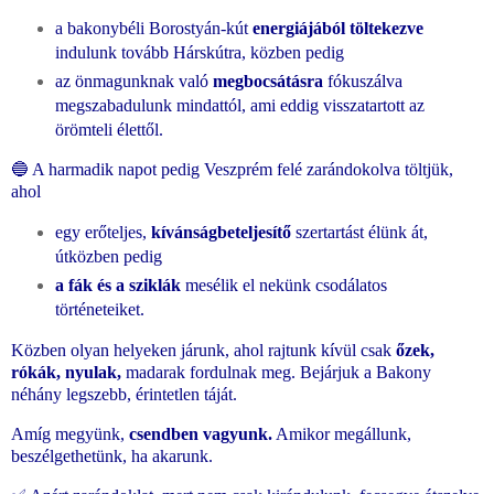
a bakonybéli Borostyán-kút
energiájából töltekezve
indulunk tovább Hárskútra, közben pedig
az önmagunknak való
megbocsátásra
fókuszálva
megszabadulunk mindattól, ami eddig visszatartott az
örömteli élettől.
🔵 A harmadik napot pedig Veszprém felé zarándokolva töltjük,
ahol
egy erőteljes,
kívánságbeteljesítő
szertartást élünk át,
útközben pedig
a fák és a sziklák
mesélik el nekünk csodálatos
történeteiket.
Közben olyan helyeken járunk, ahol rajtunk kívül csak
őzek,
rókák, nyulak,
madarak fordulnak meg. Bejárjuk a Bakony
néhány legszebb, érintetlen táját.
Amíg megyünk,
csendben vagyunk.
Amikor megállunk,
beszélgethetünk, ha akarunk.