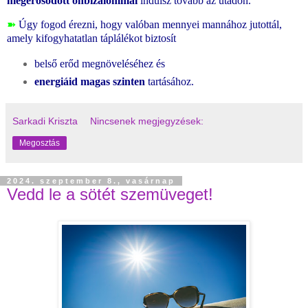
megerősödött önbizalommal
indulsz tovább az utadon.
➽
Úgy fogod érezni, hogy valóban mennyei mannához jutottál,
amely kifogyhatatlan táplálékot biztosít
belső erőd megnöveléséhez és
energiáid magas szinten
tartásához.
Sarkadi Kriszta
Nincsenek megjegyzések:
Megosztás
2024. szeptember 8., vasárnap
Vedd le a sötét szemüveget!