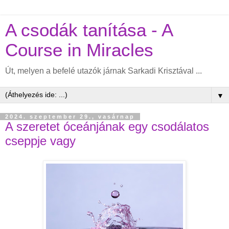
A csodák tanítása - A
Course in Miracles
Út, melyen a befelé utazók járnak Sarkadi Krisztával ...
▼
2024. szeptember 29., vasárnap
A szeretet óceánjának egy csodálatos
cseppje vagy