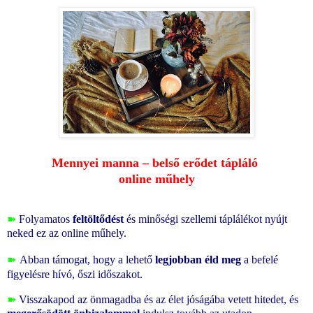
Mennyei manna – belső erődet tápláló
online műhely
➽
Folyamatos
feltöltődést
és minőségi szellemi táplálékot nyújt
neked ez az online műhely.
➽
Abban támogat, hogy a lehető
legjobban éld meg
a befelé
figyelésre hívó, őszi időszakot.
➽
Visszakapod az önmagadba és az élet jóságába vetett hitedet, és