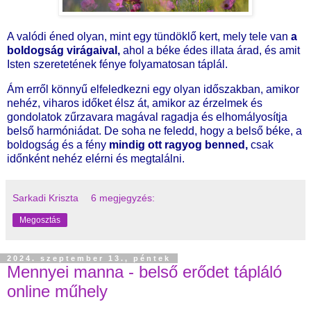
A valódi éned olyan, mint egy tündöklő kert, mely tele van
a
boldogság virágaival,
ahol a béke édes illata árad, és amit
Isten szeretetének fénye folyamatosan táplál.
Ám erről könnyű elfeledkezni egy olyan időszakban, amikor
nehéz, viharos időket élsz át, amikor az érzelmek és
gondolatok zűrzavara magával ragadja és elhomályosítja
belső harmóniádat. De soha ne feledd, hogy a belső béke, a
boldogság és a fény
mindig ott ragyog benned,
csak
időnként nehéz elérni és megtalálni.
Sarkadi Kriszta
6 megjegyzés:
Megosztás
2024. szeptember 13., péntek
Mennyei manna - belső erődet tápláló
online műhely