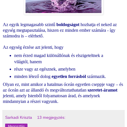
Az egyik legmagasabb szintű
boldogságot
hozhatja el neked az
egység megtapasztalása, hiszen ez minden ember számára - így
számodra is – elérhető.
Az egység érzése azt jelenti, hogy
nem érzed magad különállónak és elszigeteltnek a
világtól, hanem
része vagy az egésznek, amelyben
minden létező dolog
egyetlen forrásból
származik.
Olyan ez, mint amikor a hatalmas óceán egyetlen cseppje vagy – és
az óceán azt az állandó és megváltoztathatatlan
szeretet-áramot
jelenti, amely Istenből folyamatosan árad, és amelynek
mindannyian a részei vagyunk.
Sarkadi Kriszta
13 megjegyzés:
Megosztás