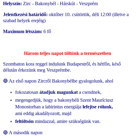
Helyszín:
Zirc - Bakonybél - Hárskút - Veszprém
Jelentkezési határidő:
október 10. csütörtök, déli 12:00 (illetve a
szabad helyek erejéig)
Maximum létszám:
6 fő
Három teljes napot töltünk a természetben
Szombaton kora reggel indulunk Budapestről, és hétfőn, késő
délután érkezünk meg Veszprémbe.
🔵 Az első napon Zircről Bakonybélbe gyalogolunk, ahol
fokozatosan
átadjuk magunkat
a csendnek,
megengedjük, hogy a bakonybéli Szent Mauríciusz
Monostorban a labirintus energiája
lefejtse rólunk,
ami eddig akadályozott, majd
feltöltsön
mindazzal, amire szükségünk van.
🔵 A második napon