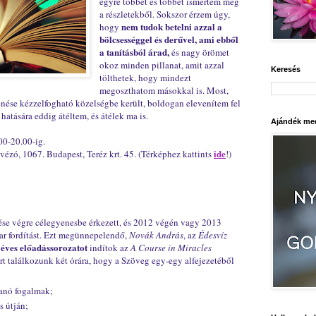
egyre többet és többet ismertem meg
a részletekből. Sokszor érzem úgy,
nem tudok betelni azzal a
hogy
bölcsességgel és derűvel, ami ebből
a tanításból árad,
és nagy örömet
okoz minden pillanat, amit azzal
Keresés
tölthetek, hogy mindezt
megoszthatom másokkal is. Most,
ése kézzelfogható közelségbe került, boldogan elevenítem fel
 hatására eddig átéltem, és átélek ma is.
Ajándék med
00-20.00-ig.
ide
ézó, 1067. Budapest, Teréz krt. 45. (Térképhez kattints
!)
se végre célegyenesbe érkezett, és 2012 végén vagy 2013
ar fordítást. Ezt megünnepelendő,
Novák András
, az
Édesvíz
éves előadássorozatot
indítok az
A Course in Miracles
rt találkozunk két órára, hogy a Szöveg egy-egy alfejezetéből
kanó fogalmak;
s útján;