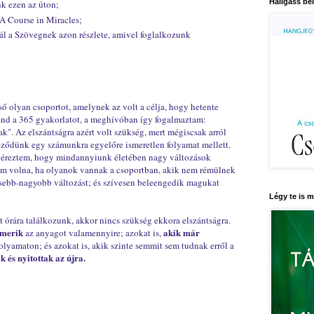
Hallgass bel
k ezen az úton;
 Course in Miracles;
gál a Szövegnek azon részlete, amivel foglalkozunk
 olyan csoportot, amelynek az volt a célja, hogy hetente
ind a 365 gyakorlatot, a meghívóban így fogalmaztam:
ak". Az elszántságra azért volt szükség, mert mégiscsak arról
leződünk egy számunkra egyelőre ismeretlen folyamat mellett.
egéreztem, hogy mindannyiunk életében nagy változások
ttem volna, ha olyanok vannak a csoportban, akik nem rémülnek
isebb-nagyobb változást; és szívesen beleengedik magukat
Légy te is 
 órára találkozunk, akkor nincs szükség ekkora elszántságra.
smerik
akik már
az anyagot valamennyire; azokat is,
olyamaton; és azokat is, akik szinte semmit sem tudnak erről a
 és nyitottak az újra.