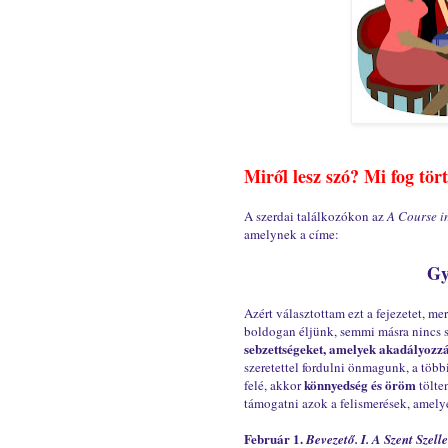
Miről lesz szó? Mi fog tör
A szerdai találkozókon az
A Course i
amelynek a címe:
Gy
Azért választottam ezt a fejezetet, 
boldogan éljünk, semmi másra nincs
sebzettségeket, amelyek akadályozzá
szeretettel fordulni önmagunk, a több
könnyedség és öröm
felé, akkor
tölte
támogatni azok a felismerések, amel
Február 1.
Bevezető. I. A Szent Szell