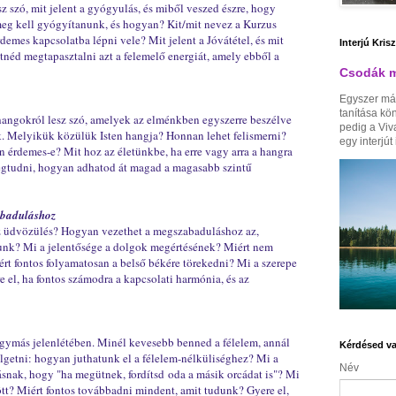
sz szó, mit jelent a gyógyulás, és miből veszed észre, hogy
 meg kell gyógyítanunk, és hogyan? Kit/mit nevez a Kurzus
demes kapcsolatba lépni vele? Mit jelent a Jóvátétel, és mit
Interjú Kris
etnéd megtapasztalni azt a felemelő energiát, amely ebből a
Csodák m
Egyszer má
tanítása kö
hangokról lesz szó, amelyek az elménkben egyszerre beszélve
pedig a Viv
k. Melyikük közülük Isten hangja? Honnan lehet felismerni?
egy interjút i
n érdemes-e? Mit hoz az életünkbe, ha erre vagy arra a hangra
megtudni, hogyan adhatod át magad a magasabb szintű
zabaduláshoz
az üdvözülés? Hogyan vezethet a megszabaduláshoz az,
unk? Mi a jelentősége a dolgok megértésének? Miért nem
t fontos folyamatosan a belső békére törekedni? Mi a szerepe
el, ha fontos számodra a kapcsolati harmónia, és az
 egymás jelenlétében. Minél kevesebb benned a félelem, annál
Kérdésed va
élgetni: hogyan juthatunk el a félelem-nélküliséghez? Mi a
Név
dásnak, hogy
"ha megütnek, fordítsd
oda a másik orcádat
is"? Mi
ött? Miért fontos továbbadni mindent, amit tudunk? Gyere el,