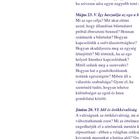
ha szívesen adsz egyre nagyobb teret 
Május 23.
V. Így használja az ego a 
Mi az ego célja? Mit akar elérni
azzal, hogy állandóan bűntudatot
próbál ébreszteni benned? Honnan
származik a bűntudat? Hogyan
kapcsolódik a szétválasztottsághoz?
Hogyan akadályozza meg az egység
létrejöttét? Mi történik, ha az ego
helyett Istenhez kapcsolódunk?
Mitől szűnik meg a szenvedés?
Hogyan hat a gondolkodásunk
testünk egészségére? Miben áll a
választás szabadsága? Gyere el, ha
szeretnéd tudni, hogyan tehetsz
különbséget az egód és Isten
gondolatai között.
Június 20.
VI. Idő és örökkévalóság
A valóságunk az örökkévalóság, mi még
változtathatunk ezen? Mi az értelme
engedhetjük el a sérelmeink mentén k
elpusztítani - ebben a világban szük
kivonjuk magunkat a hatása alól? Gye