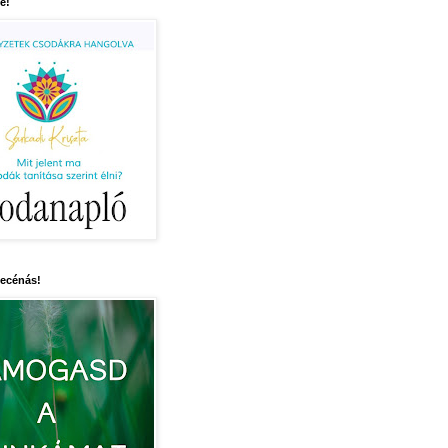
e!
mecénás!