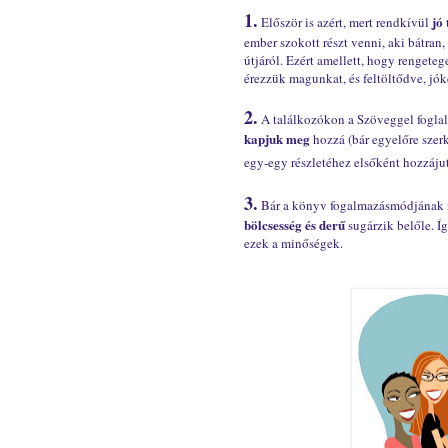
1.
jó
Először is azért, mert rendkívül
ember szokott részt venni, aki bátran,
útjáról. Ezért amellett, hogy rengete
érezzük magunkat, és feltöltődve, jó
2.
A találkozókon a Szöveggel fogla
kapjuk meg
hozzá (bár egyelőre szer
egy-egy részletéhez elsőként hozzáju
3.
Bár a könyv fogalmazásmódjának m
bölcsesség és derű
sugárzik belőle. Í
ezek a minőségek.