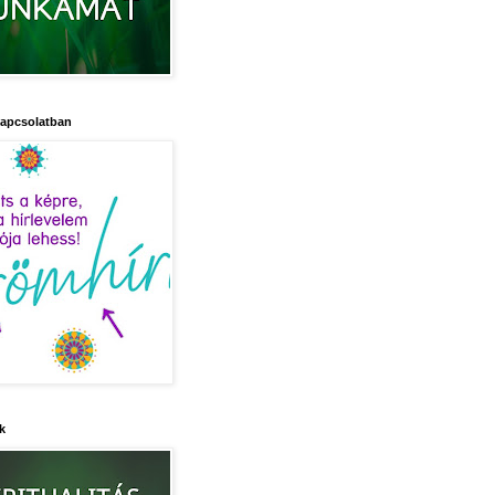
kapcsolatban
k