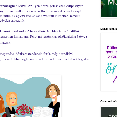
 társaságban leszel.
Az ilyen beszélgetésekben csupa olyan
 nyitottan és alkalmanként kellő öniróniával beszél a saját
get tanulunk egymástól, sokat nevetünk is közben, remekül
kedvűen távozunk.
Maradjunk 
a frissen elkészült, hivatalos fordítást
lkozunk, ráadásul
kesztetlen formában). Tehát mi leszünk az elsők, akik a Szöveg
thatunk.
egértése időnként nehéznek tűnik, mégis rendkívüli
gy minél többet foglalkozol vele, annál inkább áthatnak téged is
Csodavideó