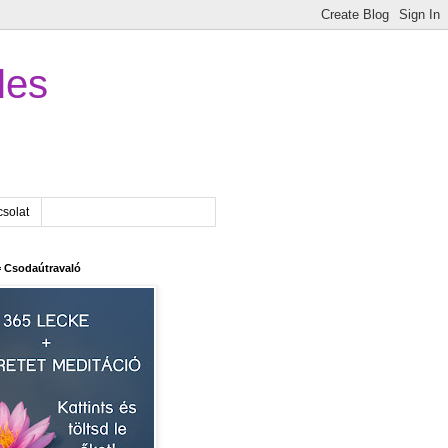
les
solat
 Csodaútravaló