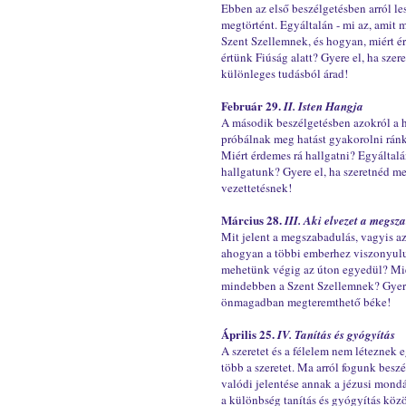
Ebben az első beszélgetésben arról le
megtörtént. Egyáltalán - mi az, amit
Szent Szellemnek, és hogyan, miért ér
értünk Fiúság alatt? Gyere el, ha szer
különleges tudásból árad!
Február 29.
II.
Isten Hangja
A második beszélgetésben azokról a 
próbálnak meg hatást gyakorolni rán
Miért érdemes rá hallgatni? Egyáltalá
hallgatunk? Gyere el, ha szeretnéd 
vezettetésnek!
Március 28.
III.
Aki elvezet a megs
Mit jelent a megszabadulás, vagyis 
ahogyan a többi emberhez viszonyul
mehetünk végig az úton egyedül? Miér
mindebben a Szent Szellemnek? Gyere 
önmagadban megteremthető béke!
Április 25.
IV. Tanítás és gyógyítás
A szeretet és a félelem nem léteznek
több a szeretet. Ma arról fogunk besz
valódi jelentése annak a jézusi mon
a különbség tanítás és gyógyítás köz