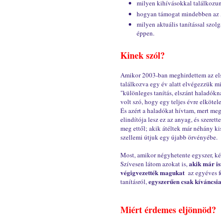
milyen kihívásokkal találkozun
hogyan támogat mindebben az A
milyen aktuális tanítással szol
éppen.
Kinek szól?
Amikor 2003-ban meghirdettem az első
találkozva egy év alatt elvégezzük m
"különleges tanítás, elszánt haladókn
volt szó, hogy egy teljes évre elköte
És azért a haladókat hívtam, mert m
elindítója lesz ez az anyag, és szere
meg ettől; akik átéltek már néhány k
szellemi útjuk egy újabb örvényébe.
Most, amikor négyhetente egyszer, két
akik már i
Szívesen látom azokat is,
végigvezették magukat
az egyéves f
egyszerűen csak kíváncsiak
tanításról,
Miért érdemes eljönnöd?