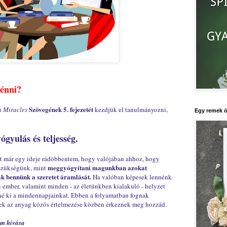
ténni?
Szövegének 5. fejezetét
n Miracles
kezdjük el tanulmányozni,
Egy remek ö
ógyulás és teljesség.
mert már egy ideje rádöbbentem, hogy valójában ahhoz, hogy
meggyógyítani magunkban azokat
 szükségünk, mint
k bennünk a szeretet áramlását.
Ha valóban képesek lennénk
i ember, valamint minden - az életünkben kialakuló - helyzet
né ki a mindennapjainkat. Ebben a folyamatban fognak
yek az anyag közös értelmezése közben érkeznek meg hozzád.
em hívása