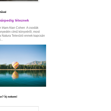
ztával
árpedig léteznek
r írtam Alan Cohen A csodák
nnyedén című könyvéről, most
a Natura Televízió ennek kapcsán
...
n? Írj nekem!