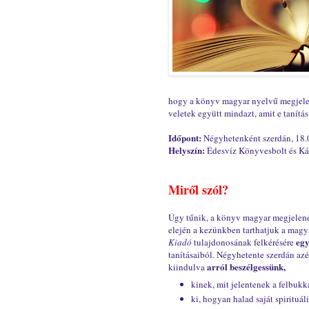
hogy a könyv magyar nyelvű megjelen
veletek együtt mindazt, amit e tanítás
Időpont:
Négyhetenként szerdán, 18.
Helyszín:
Édesvíz Könyvesbolt és Káv
Miről szól?
Úgy tűnik, a könyv magyar megjelené
elején a kezünkben tarthatjuk a magy
egy
Kiadó
tulajdonosának felkérésére
tanításaiból. Négyhetente szerdán azé
arról beszélgessünk,
kiindulva
kinek, mit jelentenek a felbuk
ki, hogyan halad saját spirituáli