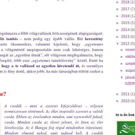
►
2018
(1
►
2017
(7)
►
2016
(1
►
2015
(5)
►
2014
(8)
ogalmazza a főbb világvallások bölcsességének alapigazságait.
►
2013
(6)
lis tanítás
keresztény
– nem pedig egy újabb vallás. Bár
zete ökumenikus, valamint kijelenti, hogy „egyetemes
▼
2012
(5)
 a világméretű megtapasztalás nem csak lehetséges, hanem
►
nove
magát az „egyetlen útnak”, sőt világosan megfogalmazza, hogy
►
októb
lősegítő, több ezer „egyetemes tanulóösvény” közül. Ezért ha
►
szep
, hogy a te vallásod az egyetlen követendő út,
és személyes
►
augu
 is fény derül, akkor jobb, ha más társaságban töltöd ezeket a
▼
januá
SZER
me?
►
2011
(1)
►
2010
(4)
A csodák – mint a szeretet kifejeződései – teljesen
természetesen történnek. Az őket inspiráló szeretet a valódi
Itt is én írok
csoda. Ebben az értelemben minden, ami szeretetből fakad,
csoda. Minden csoda az életet jelenti, és Isten az élet
létrehozója. Az ő Hangja fog téged mindenben irányítani.
Mindent elmond neked, amit tudnod kell. A csodák