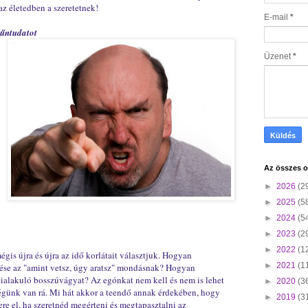
az életedben a szeretetnek!
E-mail
*
bűntudatot
Üzenet
*
Az összes o
►
2026
(2
►
2025
(5
►
2024
(5
►
2023
(2
►
2022
(1
is újra és újra az idő korlátait választjuk. Hogyan
►
2021
(1
zése az "amint vetsz, úgy aratsz" mondásnak? Hogyan
ialakuló bosszúvágyat? Az egónkat nem kell és nem is lehet
►
2020
(3
ségünk van rá. Mi hát akkor a teendő annak érdekében, hogy
►
2019
(3
re el, ha szeretnéd megérteni és megtapasztalni az