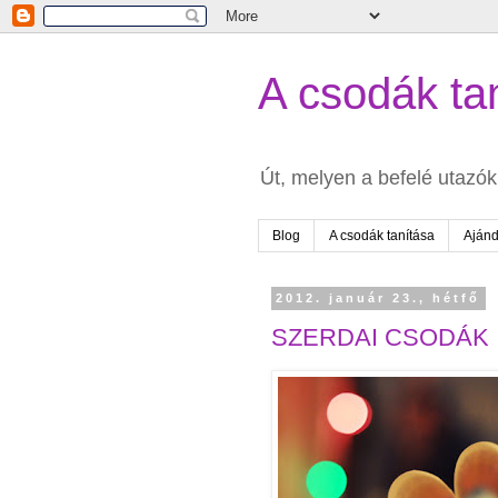
A csodák tan
Út, melyen a befelé utazók 
Blog
A csodák tanítása
Aján
2012. január 23., hétfő
SZERDAI CSODÁK