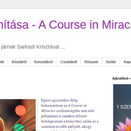
ítása - A Course in Mirac
járnak Sarkadi Krisztával ...
dék
Krisztáról
Konzultáció
Csodabolt
Könyvek
Szótár
Kapc
Ajándékok =
Egész egyszerűen fülig
beleszerettem az
A Course in
Miracles
szellemiségébe már első
pillantásra is (amikor először
belelapoztam a könyvbe), aztán ez a
szerelem tovább mélyült, ahogy