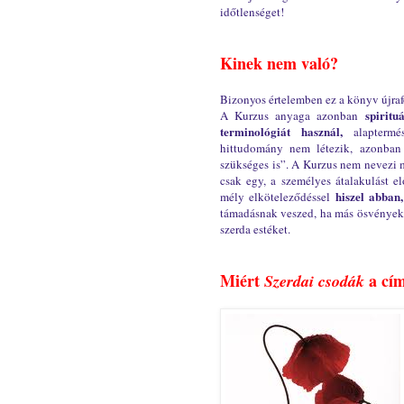
időtlenséget!
Kinek nem való?
Bizonyos értelemben ez a könyv újraf
spirituá
A Kurzus anyaga azonban
terminológiát használ,
alaptermés
hittudomány nem létezik, azonban
szükséges is”. A Kurzus nem nevezi 
csak egy, a személyes átalakulást e
hiszel abban
mély elköteleződéssel
támadásnak veszed, ha más ösvényekre
szerda estéket.
Miért
a cí
Szerdai csodák