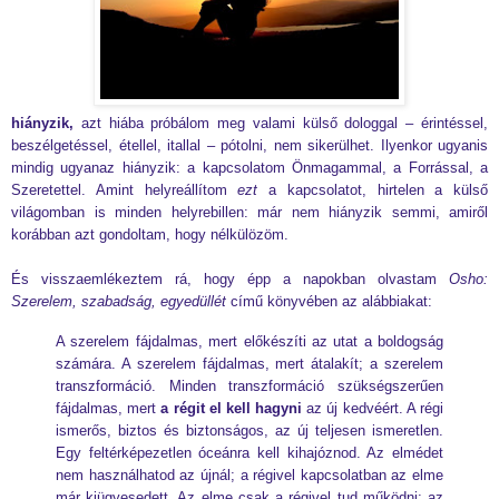
hiányzik,
azt hiába próbálom meg valami külső dologgal – érintéssel,
beszélgetéssel, étellel, itallal – pótolni, nem sikerülhet. Ilyenkor ugyanis
mindig ugyanaz hiányzik: a kapcsolatom Önmagammal, a Forrással, a
Szeretettel. Amint helyreállítom
ezt
a kapcsolatot, hirtelen a külső
világomban is minden helyrebillen: már nem hiányzik semmi, amiről
korábban azt gondoltam, hogy nélkülözöm.
És visszaemlékeztem rá, hogy épp a napokban olvastam
Osho:
Szerelem, szabadság, egyedüllét
című könyvében az alábbiakat:
A szerelem fájdalmas, mert előkészíti az utat a boldogság
számára. A szerelem fájdalmas, mert átalakít; a szerelem
transzformáció. Minden transzformáció szükségszerűen
fájdalmas, mert
a régit el kell hagyni
az új kedvéért. A régi
ismerős, biztos és biztonságos, az új teljesen ismeretlen.
Egy feltérképezetlen óceánra kell kihajóznod. Az elmédet
nem használhatod az újnál; a régivel kapcsolatban az elme
már kiügyesedett. Az elme csak a régivel tud működni; az