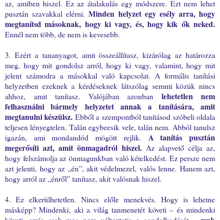
az, amiben hiszel. Ez az átalakulás egy módszere. Ezt nem lehet
Minden helyzet egy esély arra, hogy
pusztán szavakkal elérni.
megtanítsd másoknak, hogy ki vagy, és, hogy kik ők neked.
Ennél nem több, de nem is kevesebb.
3. Ezért a tananyagot, amit összeállítasz, kizárólag az határozza
meg, hogy mit gondolsz arról, hogy ki vagy, valamint, hogy mit
jelent számodra a másokkal való kapcsolat. A formális tanítási
helyzetben ezeknek a kérdéseknek látszólag semmi közük nincs
lehetetlen nem
ahhoz, amit tanítasz. Valójában azonban
felhasználni bármely helyzetet annak a tanítására, amit
megtanulni készülsz.
Ebből a szempontból tanításod szóbeli oldala
teljesen lényegtelen. Talán egybeesik vele, talán nem. Abból tanulsz
A tanítás pusztán
igazán, ami mondandód mögött rejlik.
megerősíti azt, amit önmagadról hiszel.
Az alapvető célja az,
hogy felszámolja az önmagunkban való kételkedést. Ez persze nem
azt jelenti, hogy az „én”, akit védelmezel, valós lenne. Hanem azt,
hogy arról az „énről” tanítasz, akit valósnak hiszel.
4. Ez elkerülhetetlen. Nincs előle menekvés. Hogy is lehetne
másképp? Mindenki, aki a világ tanmenetét követi – és mindenki
csak
követi, amíg csak meg nem változtatja a gondolkodását –