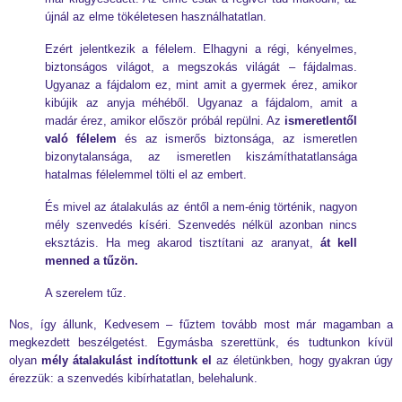
újnál az elme tökéletesen használhatatlan.
Ezért jelentkezik a félelem. Elhagyni a régi, kényelmes,
biztonságos világot, a megszokás világát – fájdalmas.
Ugyanaz a fájdalom ez, mint amit a gyermek érez, amikor
kibújik az anyja méhéből. Ugyanaz a fájdalom, amit a
madár érez, amikor először próbál repülni. Az
ismeretlentől
való félelem
és az ismerős biztonsága, az ismeretlen
bizonytalansága, az ismeretlen kiszámíthatatlansága
hatalmas félelemmel tölti el az embert.
És mivel az átalakulás az éntől a nem-énig történik, nagyon
mély szenvedés kíséri. Szenvedés nélkül azonban nincs
eksztázis. Ha meg akarod tisztítani az aranyat,
át kell
menned a tűzön.
A szerelem tűz.
Nos, így állunk, Kedvesem – fűztem tovább most már magamban a
megkezdett beszélgetést. Egymásba szerettünk, és tudtunkon kívül
olyan
mély átalakulást indítottunk el
az életünkben, hogy gyakran úgy
érezzük: a szenvedés kibírhatatlan, belehalunk.