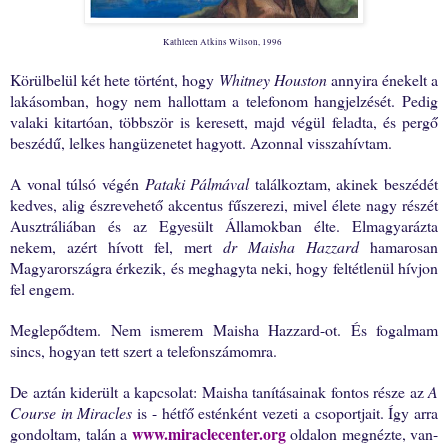
Kathleen Atkins Wilson, 1996
Körülbelül két hete történt, hogy
Whitney Houston
annyira énekelt a
lakásomban, hogy nem hallottam a telefonom hangjelzését. Pedig
valaki kitartóan, többször is keresett, majd végül feladta, és pergő
beszédű, lelkes hangüzenetet hagyott. Azonnal visszahívtam.
A vonal túlsó végén
Pataki Pálmával
találkoztam, akinek beszédét
kedves, alig észrevehető akcentus fűszerezi, mivel élete nagy részét
Ausztráliában és az Egyesült Államokban élte. Elmagyarázta
nekem, azért hívott fel, mert
dr Maisha Hazzard
hamarosan
Magyarországra érkezik, és meghagyta neki, hogy feltétlenül hívjon
fel engem.
Meglepődtem. Nem ismerem Maisha Hazzard-ot. És fogalmam
sincs, hogyan tett szert a telefonszámomra.
De aztán kiderült a kapcsolat: Maisha tanításainak fontos része az
A
Course in Miracles
is - hétfő esténként vezeti a csoportjait. Így arra
www.miraclecenter.org
gondoltam, talán a
oldalon megnézte, van-