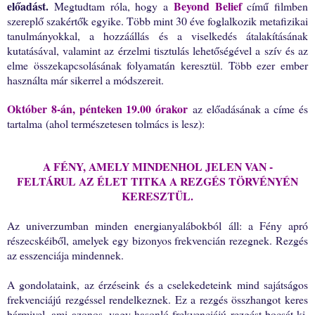
előadást.
Beyond Belief
Megtudtam róla, hogy a
című filmben
szereplő szakértők egyike. T
öbb mint 30 éve foglalkozik metafizikai
tanulmányokkal, a hozzáállás és a viselkedés átalakításának
kutatásával, valamint az érzelmi tisztulás lehetőségével a szív és az
elme összekapcsolásának folyamatán keresztül. Több ezer ember
használta már sikerrel a módszereit.
Október 8-án, pénteken 19.00 órakor
az előadásának a címe és
tartalma (ahol természetesen tolmács is lesz):
A FÉNY, AMELY MINDENHOL JELEN VAN -
FELTÁRUL AZ ÉLET TITKA A REZGÉS TÖRVÉNYÉN
KERESZTÜL.
Az univerzumban minden energianyalábokból áll: a Fény apró
részecskéiből, amelyek egy bizonyos frekvencián rezegnek. Rezgés
az esszenciája mindennek.
A gondolataink, az érzéseink és a cselekedeteink mind sajátságos
frekvenciájú rezgéssel rendelkeznek. Ez a rezgés összhangot keres
bármivel, ami azonos, vagy hasonló frekvenciájú rezgést bocsát ki.