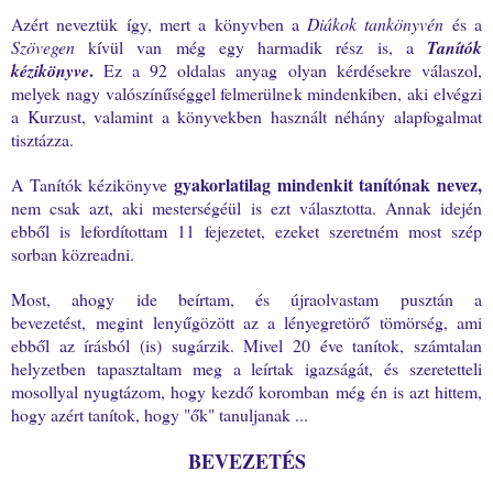
Azért neveztük így, mert a könyvben a
Diákok tankönyvén
és a
Szövegen
kívül van még egy harmadik rész is, a
Tanítók
.
kézikönyve
Ez a
92 oldalas anyag olyan kérdésekre válaszol,
melyek nagy valószínűséggel felmerülnek mindenkiben, aki elvégzi
a Kurzust, valamint a könyvekben használt néhány alapfogalmat
tisztázza.
gyakorlatilag mindenkit tanítónak nevez,
A Tanítók kézikönyve
nem csak azt, aki mesterségéül is ezt választotta. Annak idején
ebből is lefordítottam 11 fejezetet, ezeket szeretném most szép
sorban közreadni.
Most, ahogy ide beírtam, és újraolvastam pusztán a
bevezetést, megint lenyűgözött az a lényegretörő tömörség, ami
ebből az írásból (is) sugárzik. Mivel 20 éve tanítok, számtalan
helyzetben tapasztaltam meg a leírtak igazságát, és szeretetteli
mosollyal nyugtázom, hogy kezdő koromban még én is azt hittem,
hogy azért tanítok, hogy "ők" tanuljanak ...
BEVEZETÉS