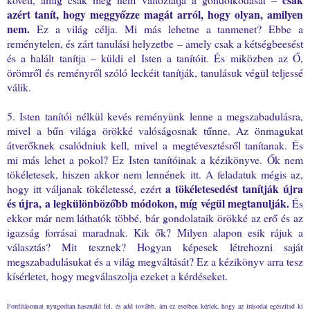
azért tanít, hogy meggyőzze magát arról, hogy olyan, amilyen
nem.
Ez a világ célja. Mi más lehetne a tanmenet? Ebbe a
reménytelen, és zárt tanulási helyzetbe – amely csak a kétségbeesést
és a halált tanítja – küldi el Isten a tanítóit. És miközben az Ő,
örömről és reményről szóló leckéit tanítják, tanulásuk végül teljessé
válik.
5. Isten tanítói nélkül kevés reményünk lenne a megszabadulásra,
mivel a bűn világa örökké valóságosnak tűnne. Az önmagukat
átverőknek csalódniuk kell, mivel a megtévesztésről tanítanak. És
mi más lehet a pokol? Ez Isten tanítóinak a kézikönyve. Ők nem
tökéletesek, hiszen akkor nem lennének itt. A feladatuk mégis az,
a tökéletesedést tanítják újra
hogy itt váljanak tökéletessé, ezért
és újra, a legkülönbözőbb módokon, míg végül megtanulják.
És
ekkor már nem láthatók többé, bár gondolataik örökké az erő és az
igazság forrásai maradnak. Kik ők? Milyen alapon esik rájuk a
választás? Mit tesznek? Hogyan képesek létrehozni saját
megszabadulásukat és a világ megváltását? Ez a kézikönyv arra tesz
kísérletet, hogy megválaszolja ezeket a kérdéseket.
Fordításomat nyugodtan használd fel, és add tovább, ám ez esetben kérlek, hogy az írásodat egészítsd ki