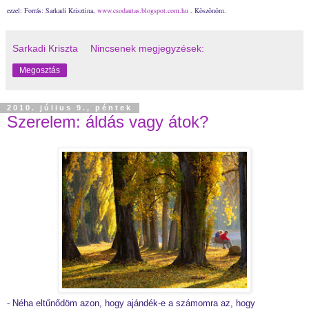
ezzel: Forrás: Sarkadi Krisztina,
www.csodautas.blogspot.com.hu
. Köszönöm.
Sarkadi Kriszta
Nincsenek megjegyzések:
Megosztás
2010. július 9., péntek
Szerelem: áldás vagy átok?
- Néha eltűnődöm azon, hogy ajándék-e a számomra az, hogy