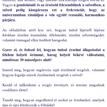
a gondolataid és az érzéseid felcsendülnek a szívedben, a
Vagyis
szíved pedig kisugározza ezt a frekvenciát, hogy az
univerzumban rátaláljon a vele együtt rezonáló, harmonikus
párjára.
Az előadásban arról lesz szó, hogyan tudod lépésről lépésre
feloldani érzelmi traumáidat, félelmeidet, érzelmi sebzettségedet,
valamint önmagad ellen fordított haragodat.
Gyere el, és
fedezd fel, hogyan tudod érzelmi állapotodat a
félelem helyett örömmé, harag helyett békévé változtatni,
mindössze 30 másodperc alatt!
Ismerd meg, hogyan sugározza saját érzelmeid rezgését, valamint
hogyan fogadja mások érzelmeinek rezgését a szíved!
Kezdd el működtetni a rezgés törvényét, és teremts magadnak
csodálatos életet!
Tanuld meg, hogyan engedheted el azokat az érzelmeket, amelyek
újra és újra létrehozzák a fóbiáidat!