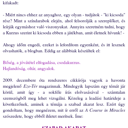
kifakadt:
- Miért nincs ehhez az anyaghoz, egy olyan - tudjátok - "ki kicsoda"
rész? Mint a színdarabok elején, ahol felsorolják a szereplőket, és
leírják egymáshoz való viszonyukat. Annyira szeretném tudni, hogy
a Kurzus szerint ki kicsoda ebben a játékban, amit életnek hívunk! -
Ahogy időm engedi, ezeket is lefordítom egyenként, és itt lesznek
olvashatók, a blogban. Eddig az alábbiak készültek el:
Bőség, a jóvátétel elfogadása, csodakurzus.
Hajlandóság, oltár, angyalok.
2009. decembere óta rendszeres cikkírója vagyok a havonta
megjelenő
Ezo-Tér
magazinnak. Mindegyik lapszám egy témát jár
körül, amit így - a sokféle írás elolvasásával - számtalan
szemszögből meg lehet vizsgálni. Közeleg a leadási határideje a
következőnek, aminek a témája a szabad akarat lesz. Ezért úgy
gondoltam, hogy megnézem, mit ír erről az
A Course in Miracles
szószedete, hogy ebből ihletet merítsek. Íme: