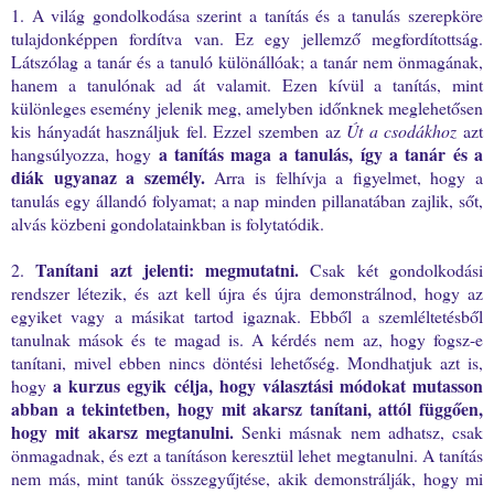
1. A világ gondolkodása szerint a tanítás és a tanulás szerepköre
tulajdonképpen fordítva van. Ez egy jellemző megfordítottság.
Látszólag a tanár és a tanuló különállóak; a tanár nem önmagának,
hanem a tanulónak ad át valamit. Ezen kívül a tanítás, mint
különleges esemény jelenik meg, amelyben időnknek meglehetősen
kis hányadát használjuk fel. Ezzel szemben az
Út a csodákhoz
azt
a tanítás maga a tanulás, így a tanár és a
hangsúlyozza, hogy
diák ugyanaz a személy.
Arra is felhívja a figyelmet, hogy a
tanulás egy állandó folyamat; a nap minden pillanatában zajlik, sőt,
alvás közbeni gondolatainkban is folytatódik.
Tanítani azt jelenti: megmutatni.
2.
Csak két gondolkodási
rendszer létezik, és azt kell újra és újra demonstrálnod, hogy az
egyiket vagy a másikat tartod igaznak. Ebből a szemléltetésből
tanulnak mások és te magad is. A kérdés nem az, hogy fogsz-e
tanítani, mivel ebben nincs döntési lehetőség. Mondhatjuk azt is,
a kurzus egyik célja, hogy választási módokat mutasson
hogy
abban a tekintetben, hogy mit akarsz tanítani, attól függően,
hogy mit akarsz megtanulni.
Senki másnak nem adhatsz, csak
önmagadnak, és ezt a tanításon keresztül lehet megtanulni. A tanítás
nem más, mint tanúk összegyűjtése, akik demonstrálják, hogy mi