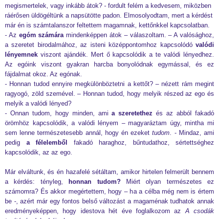
megismertelek, vagy inkább átok? - fordult felém a kedvesem, miközben
ráérősen üldögéltünk a napsütötte padon. Elmosolyodtam, mert a kérdést
már én is számtalanszor feltettem magamnak, kettőnkkel kapcsolatban.
- Az
egóm számára
mindenképpen átok – válaszoltam. – A valósághoz,
a szeretet birodalmához, az isteni középpontomhoz kapcsolódó
valódi
lényemnek
viszont ajándék. Mert ő kapcsolódik a te valódi lényedhez.
Az egóink viszont gyakran harcba bonyolódnak egymással, és ez
fájdalmat okoz. Az egónak.
- Honnan tudod ennyire megkülönböztetni a kettőt? – nézett rám megint
ragyogó, zöld szemével. – Honnan tudod, hogy melyik részed az ego és
melyik a valódi lényed?
- Onnan tudom, hogy minden, ami
a szeretethez
és az abból fakadó
örömhöz kapcsolódik, a valódi lényem – magyaráztam úgy, mintha mi
sem lenne természetesebb annál, hogy én ezeket
tudom
. - Mindaz, ami
pedig
a félelemből
fakadó haraghoz, bűntudathoz, sértettséghez
kapcsolódik, az az ego.
Már elváltunk, és én hazafelé sétáltam, amikor hirtelen felmerült bennem
a kérdés: tényleg,
honnan tudom?
Miért olyan természetes ez
számomra? És akkor megértettem, hogy – ha a célba még nem is értem
be -, azért már egy fontos belső változást a magaménak tudhatok annak
eredményeképpen, hogy idestova hét éve foglalkozom az
A csodák