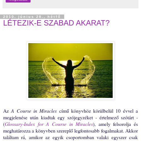
2010. június 28., hétfő
LÉTEZIK-E SZABAD AKARAT?
Az
A Course in Miracles
című könyvhöz körülbelül 10 évvel a
megjelenése után kiadtak egy szójegyzéket - értelmező szótárt -
(
Glossary-Index for A Course in Miracles
), amely felsorolja és
meghatározza a könyvben szereplő legfontosabb fogalmakat. Akkor
találtam rá, amikor az egyik csoportomban valaki egyszer csak