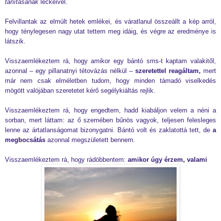
tanításának
leckéivel.
Felvillantak az elmúlt hetek emlékei, és váratlanul összeállt a kép arról,
hogy ténylegesen nagy utat tettem meg idáig, és végre az eredménye is
látszik.
Visszaemlékeztem rá, hogy amikor egy bántó sms-t kaptam valakitől,
azonnal – egy pillanatnyi tétovázás nélkül –
szeretettel reagáltam,
mert
már nem csak elméletben tudom, hogy minden támadó viselkedés
mögött valójában szeretetet kérő segélykiáltás rejlik.
Visszaemlékeztem rá, hogy engedtem, hadd kiabáljon velem a néni a
sorban, mert láttam: az ő szemében bűnös vagyok, teljesen felesleges
lenne az ártatlanságomat bizonygatni. Bántó volt és zaklatottá tett, de
a
megbocsátás
azonnal megszületett bennem.
Visszaemlékeztem rá, hogy rádöbbentem:
amikor úgy érzem, valami