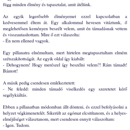
függ minden élmény és tapasztalat, amit átélünk.
Az egyik legerősebb élményemet ezzel kapcsolatban a
kedvesemmel éltem át. Egy alkalommal hevesen vitáztunk, ő
meglehetősen keményen beszélt velem, amit én támadásnak vettem
és visszautasítottam. Mire ő ezt válaszolta:
- Én nem ellened vagyok.
Egy pillanatra elnémultam, mert hirtelen megtapasztaltam elmém
szétszakítottságát. Az egyik oldal így kiabált:
- Dehogynem! Hogy merészel így beszélni velem?! Rám támadt!
Bántott!
A másik pedig csendesen emlékeztetett:
- Ne feledd: minden támadó viselkedés egy szeretetet kérő
segélykiáltás.
Ebben a pillanatban módomban állt dönteni, és ezzel befolyásolni a
helyzet végkimenetelét. Sikerült az egómat elcsitítanom, és a helyes-
elméjűséget választanom, mert csendesen ennyit válaszoltam:
- Igen. Tudom.