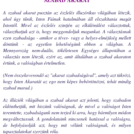
SZABAD AKARAT
A szabad akarat pusztán az észlelés illuzórikus világában létezik,
ahol úgy tűnik, Isten Fiának hatalmában áll elszakítania magát
Istentől. Mivel az észlelés szintjén az elkülönülést választottuk,
választhatjuk azt is, hogy meggondoljuk magunkat. A választásnak
ezen szabadsága - amikor a téves- vagy a helyes-elméjűség mellett
döntünk - az egyetlen lehetőségünk ebben a világban. A
Mennyország nem-duális, tökéletesen Egységes állapotában a
választás nem létezik, ezért az, amit általában a szabad akaraton
értünk, a valóságban értelmetlen.
(Nem összekeverendő az "akarat szabadságával", amely azt tükrözi,
hogy Isten Akaratát az ego nem képes bebörtönözni, tehát mindig
szabad marad.)
Az illúziók világában a szabad akarat azt jelenti, hogy szabadon
eldönthetjük, mit hiszünk valóságnak, de mivel a valóságot Isten
teremtette, szabadságunk nem terjed ki arra, hogy bármilyen módon
megváltoztassuk. A gondolataink nincsenek hatással a valóságra,
de befolyásolják azt, hogy mit vélünk valóságnak, és milyen
tapasztalatokat szerzünk róla.