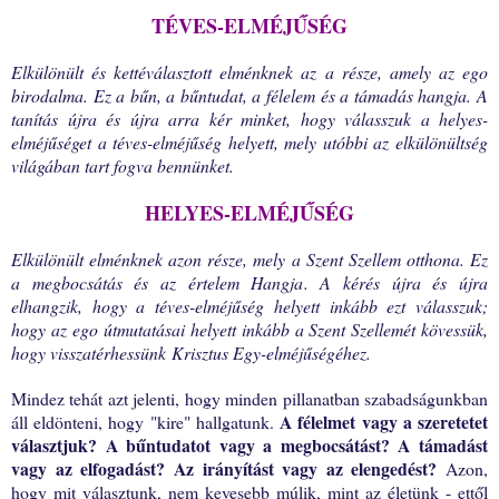
TÉVES-ELMÉJŰSÉG
Elkülönült és kettéválasztott elménknek az a része, amely az ego
birodalma. Ez a bűn, a bűntudat, a félelem és a támadás hangja. A
tanítás újra és újra arra kér minket, hogy válasszuk a helyes-
elméjűséget a téves-elméjűség helyett, mely utóbbi az elkülönültség
világában tart fogva bennünket.
HELYES-ELMÉJŰSÉG
Elkülönült elménknek azon része, mely a Szent Szellem otthona. Ez
a megbocsátás és az értelem Hangja. A kérés újra és újra
elhangzik, hogy a téves-elméjűség helyett inkább ezt válasszuk;
hogy az ego útmutatásai helyett inkább a Szent Szellemét kövessük,
hogy visszatérhessünk Krisztus Egy-elméjűségéhez.
Mindez tehát azt jelenti, hogy minden pillanatban szabadságunkban
A félelmet vagy a szeretetet
áll eldönteni, hogy "kire" hallgatunk.
választjuk? A bűntudatot vagy a megbocsátást? A támadást
vagy az elfogadást? Az irányítást vagy az elengedést?
Azon,
hogy mit választunk, nem kevesebb múlik, mint az életünk - ettől