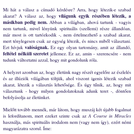
Mi hát a válasz a címadó kérdésre? Arra, hogy létezik-e szabad
világunk egyik részében létezik, a
akarat? A válasz az, hogy
másikban pedig nem.
Abban a világban, ahová tartunk - vagyis
nem tartunk, mivel lényünk spirituális (szellemi) része állandóan,
már most is ott tartózkodik -, nem értelmezhető a szabad akarat,
mert ténylegesen csak az egység létezik, és nincs miből választani.
valóságnak.
Ezt hívjuk
Ez egy olyan tartomány, amit az állandó,
feltétel nélküli szeretet
jellemez. Ez az, amin - szerencsére - nem
tudunk változtatni azzal, hogy mit gondolunk róla.
A helyzet azonban az, hogy életünk nagy részét egyelőre az észlelés
és az illúziók világában töltjük, ahol viszont igenis létezik szabad
akarat, létezik a választás lehetősége. És úgy tűnik, az, hogy mit
választunk - hogy milyen gondolatoknak adunk teret -, döntően
befolyásolja az életünket.
Mielőtt tovább mennék, már látom, hogy muszáj két újabb fogalmat
is lefordítanom, mert ezeket szinte csak az
A Course in Miracles
használja, más spirituális irodalom nem (vagy nem így), ezért némi
magyarázatra szorul. Íme: