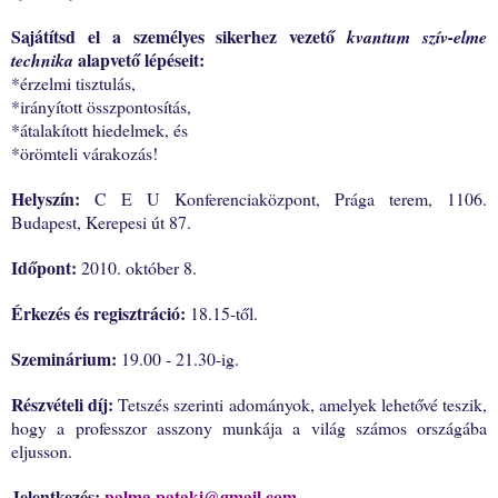
Sajátítsd el a személyes sikerhez vezető
kvantum szív-elme
alapvető lépéseit:
technika
*érzelmi tisztulás,
*irányított összpontosítás,
*átalakított hiedelmek, és
*örömteli várakozás!
Helyszín:
C E U Konferenciaközpont, Prága terem,
1106.
Budapest, Kerepesi út 87.
Időpont:
2010. október 8.
Érkezés és regisztráció:
18.15-től.
Szeminárium:
19.00 - 21.30-ig.
Részvételi díj:
Tetszés szerinti adományok, amelyek lehetővé teszik,
hogy a professzor asszony munkája a világ számos országába
eljusson.
Jelentkezés:
palma.pataki@gmail.com
.