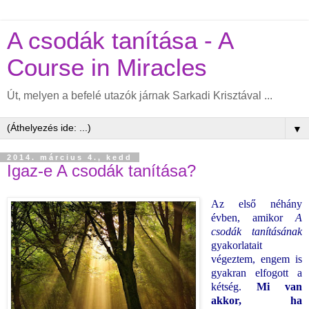
A csodák tanítása - A
Course in Miracles
Út, melyen a befelé utazók járnak Sarkadi Krisztával ...
▼
2014. március 4., kedd
Igaz-e A csodák tanítása?
Az első néhány
évben, amikor
A
csodák tanításának
gyakorlatait
végeztem, engem is
gyakran elfogott a
kétség.
Mi van
akkor, ha