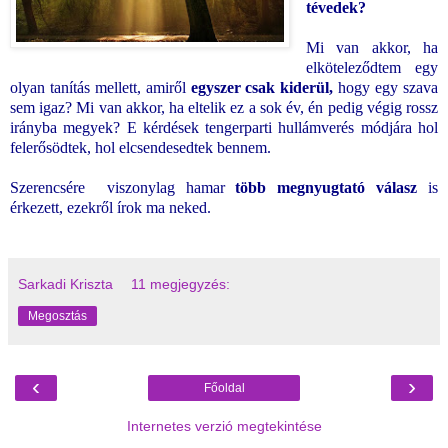
tévedek?
Mi van akkor, ha
elköteleződtem egy
olyan tanítás mellett, amiről
egyszer csak kiderül,
hogy egy szava
sem igaz? Mi van akkor, ha eltelik ez a sok év, én pedig végig rossz
irányba megyek? E kérdések tengerparti hullámverés módjára hol
felerősödtek, hol elcsendesedtek bennem.
Szerencsére
viszonylag hamar
több megnyugtató válasz
is
érkezett, ezekről írok ma neked.
Sarkadi Kriszta
11 megjegyzés:
Megosztás
‹
›
Főoldal
Internetes verzió megtekintése