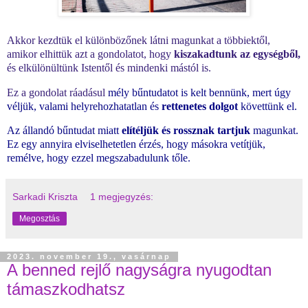
Akkor kezdtük el különbözőnek látni magunkat a többiektől,
amikor elhittük azt a gondolatot, hogy
kiszakadtunk az egységből,
és elkülönültünk Istentől és mindenki mástól is.
Ez a gondolat ráadásul
mély bűntudatot is kelt bennünk, mert úgy
véljük, valami helyrehozhatatlan és
rettenetes dolgot
követtünk el.
Az állandó bűntudat miatt
elítéljük és rossznak tartjuk
magunkat.
Ez egy annyira elviselhetetlen érzés, hogy másokra vetítjük,
remélve, hogy ezzel megszabadulunk tőle.
Sarkadi Kriszta
1 megjegyzés:
Megosztás
2023. november 19., vasárnap
A benned rejlő nagyságra nyugodtan
támaszkodhatsz