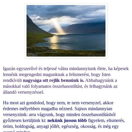
Igazán egyszerűvé és teljessé válna mindannyiunk élete, ha képesek
lennénk megengedni magunknak a felismerést, hogy Isten
rendkívüli
nagysága ott rejlik bennünk is.
Abbahagynánk a
másokkal való folyamatos összehasonlítást, és felhagynánk az
állandó versenyzéssel.
Ha most azt gondolod, hogy nem, te nem versenyzel, akkor
érdemes mélyebben magadba nézned. Sajnos mindannyian
versenyzünk: arra vágyunk, hogy minden összehasonlításból
győztesen kerüljünk ki:
nekünk jusson több
figyelem, elismerés,
öröm, boldogság, anyagi jóllét, egészség, okosság, és még egy