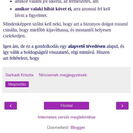
amikor valami jól sikerül, az természetes, ám
amikor valaki hibát követ el,
arra azonnal fel kell
hívni a figyelmet.
Mindenképpen szólni kell neki, hogy azt a bizonyos dolgot rosszul
csinálta, hogy mielőbb kijavíthassa, és mostantól helyesen
cselekedjen.
Igen ám, de ez a gondolkodás egy
alapvető tévedésen
alapul, és
így válik a boldogságtól visszatartó, régi mintává. Hiszen
azt
feltételezi, hogy
Sarkadi Kriszta
Nincsenek megjegyzések:
Megosztás
‹
›
Főoldal
Internetes verzió megtekintése
Üzemeltető:
Blogger
.