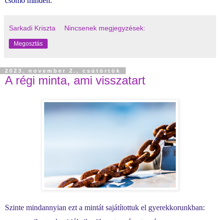
csomó minden.
Sarkadi Kriszta
Nincsenek megjegyzések:
Megosztás
2023. november 2., csütörtök
A régi minta, ami visszatart
Szinte mindannyian ezt a mintát sajátítottuk el gyerekkorunkban: