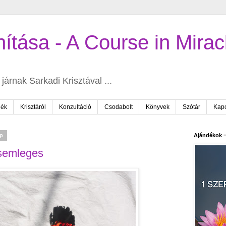
ítása - A Course in Mirac
járnak Sarkadi Krisztával ...
dék
Krisztáról
Konzultáció
Csodabolt
Könyvek
Szótár
Kapc
ap
Ajándékok =
 semleges