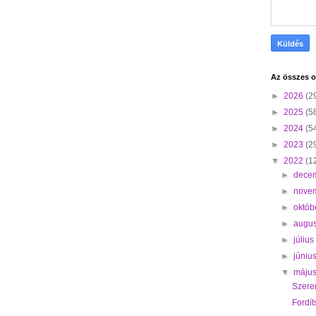
Az összes o
►
2026
(2
►
2025
(5
►
2024
(5
►
2023
(2
▼
2022
(1
►
dece
►
nove
►
októb
►
augu
►
júliu
►
júniu
▼
máju
Szere
Fordít