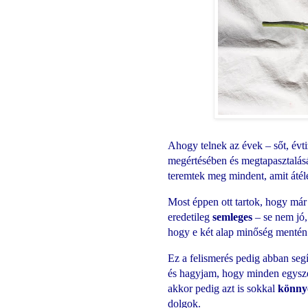
Ahogy telnek az évek – sőt, évt
megértésében és megtapasztalá
teremtek meg mindent, amit áté
Most éppen ott tartok, hogy már
eredetileg
semleges
– se nem jó,
hogy e két alap minőség mentén
Ez a felismerés pedig abban segí
és hagyjam, hogy minden egysze
akkor pedig azt is sokkal
könny
dolgok.