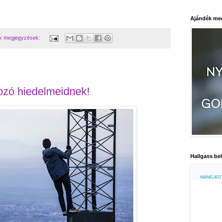
Ajándék med
k megjegyzések:
tozó hiedelmeidnek!
Hallgass bel