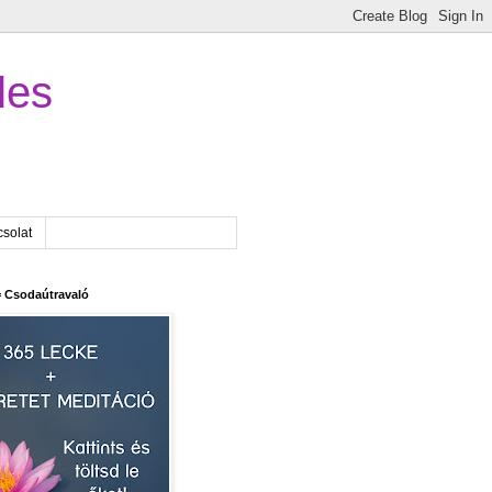
les
solat
 Csodaútravaló