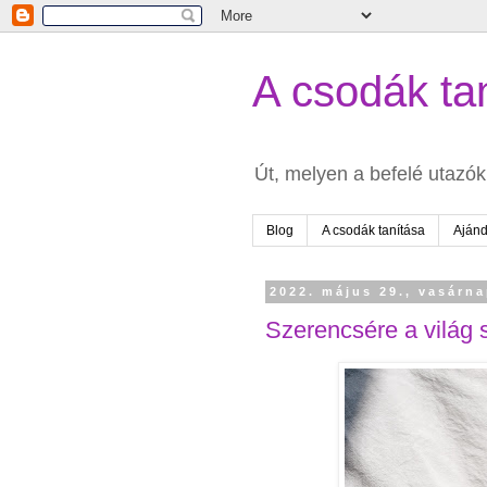
A csodák tan
Út, melyen a befelé utazók 
Blog
A csodák tanítása
Aján
2022. május 29., vasárn
Szerencsére a világ