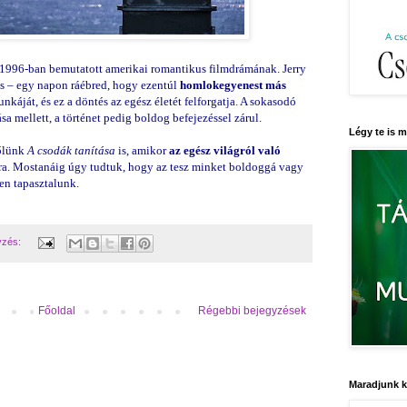
 1996-ban bemutatott amerikai romantikus filmdrámának. Jerry
ős – egy napon ráébred, hogy ezentúl
homlokegyenest más
káját, és ez a döntés az egész életét felforgatja. A sokasodó
ása mellett, a történet pedig boldog befejezéssel zárul.
Légy te is 
tőlünk
A csodák tanítása
is, amikor
az egész világról való
jára. Mostanáig úgy tudtuk, hogy az tesz minket boldoggá vagy
en tapasztalunk.
yzés:
Főoldal
Régebbi bejegyzések
Maradjunk 