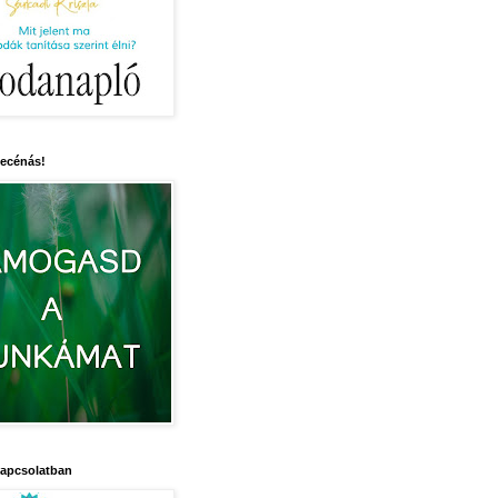
mecénás!
kapcsolatban