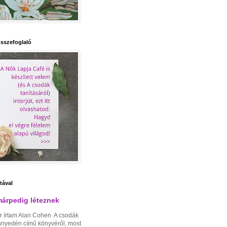
sszefoglaló
ztával
árpedig léteznek
r írtam Alan Cohen A csodák
nnyedén című könyvéről, most