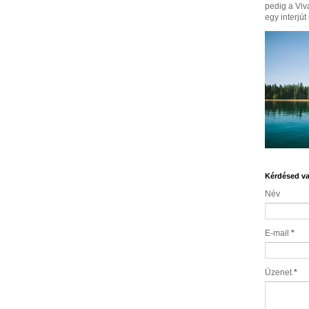
pedig a Viv
egy interjút i
Kérdésed va
Név
E-mail
*
Üzenet
*