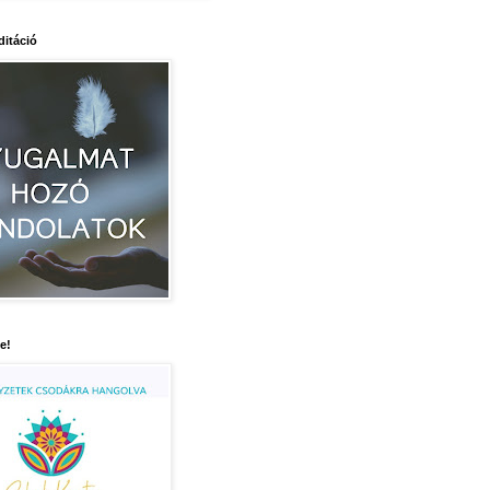
itáció
e!