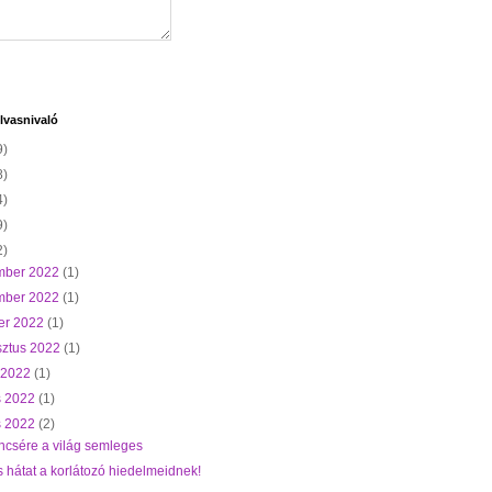
lvasnivaló
9)
8)
4)
9)
2)
mber 2022
(1)
mber 2022
(1)
er 2022
(1)
sztus 2022
(1)
s 2022
(1)
s 2022
(1)
s 2022
(2)
ncsére a világ semleges
s hátat a korlátozó hiedelmeidnek!