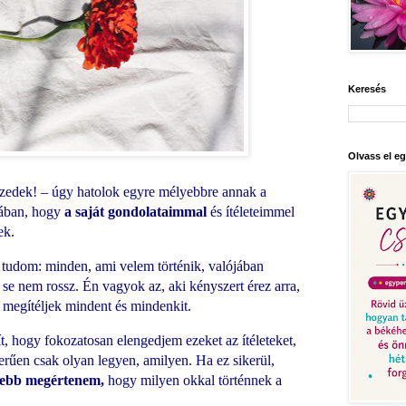
Keresés
Olvass el eg
izedek! – úgy hatolok egyre mélyebbre annak a
sában, hogy
a saját gondolataimmal
és ítéleteimmel
lek.
 tudom: minden, ami velem történik, valójában
 se nem rossz. Én vagyok az, aki kényszert érez arra,
 megítéljek mindent és mindenkit.
t, hogy fokozatosan elengedjem ezeket az ítéleteket,
rűen csak olyan legyen, amilyen. Ha ez sikerül,
ebb megértenem,
hogy milyen okkal történnek a