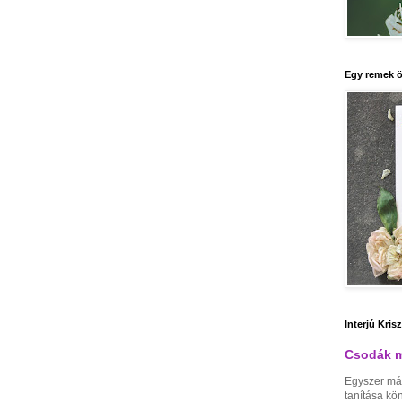
Egy remek ö
Interjú Kris
Csodák m
Egyszer má
tanítása kö