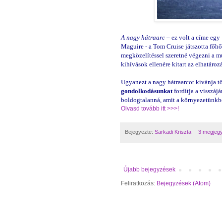
A nagy hátraarc
– ez volt a címe egy
Maguire - a Tom Cruise játszotta főh
megközelítéssel szeretné végezni a mun
kihívások ellenére kitart az elhatároz
Ugyanezt a nagy hátraarcot kívánja 
gondolkodásunkat
fordítja a visszá
boldogtalanná, amit a környezetünkb
Olvasd tovább itt >>>!
Bejegyezte:
Sarkadi Kriszta
3 megjeg
Újabb bejegyzések
Feliratkozás:
Bejegyzések (Atom)