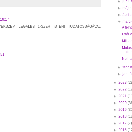
►
júniu
►
máju
►
ápril
 18:17
▼
márc
EKSZEM LEGALBB 1-SZER ISTENI TUDATOSSÁGÁVAL
A felh
Ettől 
Mit te
Mutas
der
:51
Ne ha
►
febru
►
januá
►
2023
(2
►
2022
(1
►
2021
(1
►
2020
(3
►
2019
(3
►
2018
(1
►
2017
(7)
►
2016
(1