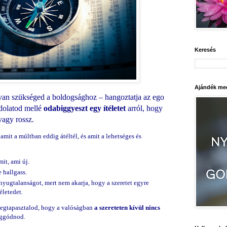
Keresés
Ajándék med
van szükséged a boldogsághoz – hangoztatja az ego
dolatod mellé
odabiggyeszt egy ítéletet
arról, hogy
vagy rossz.
amit a múltban eddig átéltél, és
amit a lehetséges és
mit, ami új.
e hallgass.
nyugtalanságot, mert nem akarja, hogy a szeretet egyre
életedet.
megtapasztalod, hogy a valóságban
a szereteten kívül nincs
aggódnod.