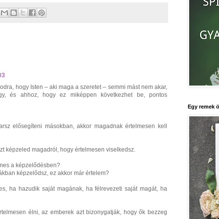
03
odra, hogy Isten – aki maga a szeretet – semmi mást nem akar,
gy, és ahhoz, hogy ez miképpen következhet be, pontos
Egy remek ö
arsz elősegíteni másokban, akkor magadnak értelmesen kell
zt képzeled magadról, hogy értelmesen viselkedsz.
lmes a képzelődésben?
ákban képzelődsz, ez akkor már értelem?
s, ha hazudik saját magának, ha félrevezeti saját magát, ha
elmesen élni, az emberek azt bizonygatják, hogy ők bezzeg