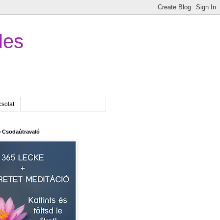
les
solat
 Csodaútravaló