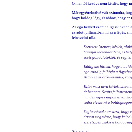
Onnantól kezdve nem kérdés, hogy m
Már egyértelművé vált számodra, hogy 
hogy boldog légy, és ahhoz, hogy ez
Az ego helyett ezért hallgass inkább 
az adott pillanatban mi az a lépés, a
lebeszélni róla.
Szeretett Istenem, kérlek, ala
hangját lecsendesíteni, és hely
sötét gondolatoktól, és segíts
Eddig azt hittem, hogy a bold
ego mindig felhívja a figyelm
Aztán ez az öröm elmúlik, vagy
Ezért most arra kérlek, szeret
át bennem. Segíts felismerne
minden egyes napon arról, hog
tudsz elvezetni a boldogságom
Segíts rászoknom arra, hogy e
értsem meg végre, hogy Veled 
szeretsz, és csakis a boldogság
Szeretettel,