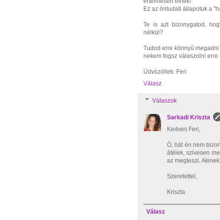
értelmesen élnek!
Ez az öntudati állapotuk a "
Te is azt bizonygatod, hog
nélkül?
Tudod erre könnyű megadni a
nekem fogsz válaszolni erre 
Üdvözöllek: Feri
Válasz
Válaszok
Sarkadi Kriszta
Kedves Feri,
Ó, hát én nem bizon
átélek, szívesen m
az megteszi. Akinek 
Szeretettel,
Kriszta
Válasz