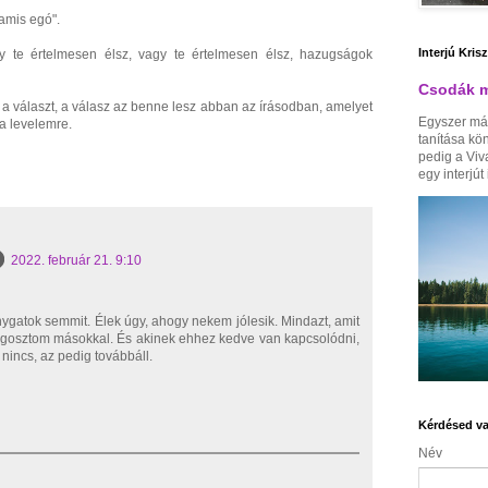
hamis egó".
Interjú Kris
y te értelmesen élsz, vagy te értelmesen élsz, hazugságok
Csodák m
 választ, a válasz az benne lesz abban az írásodban, amelyet
Egyszer má
a levelemre.
tanítása kö
pedig a Viv
egy interjút i
2022. február 21. 9:10
ygatok semmit. Élek úgy, ahogy nekem jólesik. Mindazt, amit
egosztom másokkal. És akinek ehhez kedve van kapcsolódni,
nincs, az pedig továbbáll.
Kérdésed va
Név