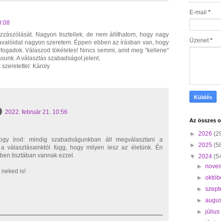
E-mail
*
0:08
zzászólását. Nagyon tisztellek, de nem állíthatom, hogy nagy
Üzenet
*
travalóidat nagyon szeretem. Éppen ebben az írásban van, hogy
efogadok. Válaszod tökéletes! Nincs semmi, amit meg "kellene"
sunk. A választás szabadságot jelent.
 szeretettel: Károly
2022. február 21. 10:56
Az összes o
►
2026
(2
ogy írod: mindig szabadságunkban áll megválasztani a
►
2025
(5
 a választásainktól függ, hogy milyen lesz az életünk. Én
bben tisztában vannak ezzel.
▼
2024
(5
►
nove
neked is!
►
októb
►
szep
►
augu
►
júliu