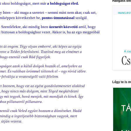
Hallgass bel
i okoz boldogságot, mert már
a boldogságot éled.
Isten – aki maga a szeretet – semmi mást nem akar, csak azt,
 miképpen következhet be,
pontos útmutatással
szolgál.
a Szentlélekre, aki mindig Isten
üzenetét közvetíti
arról, hogy
mi biztosan a boldogsághoz vezet. Akkor is, ha az ego megpróbál
kíts át engem. Tégy olyan emberré, aki képes az egója
ette a Tiédet felerősíteni. Tisztítsd meg az elmémet a
, hogy ezentúl csak Rád figyeljek.
ogságot azok a külső dolgok hozzák el, amelyekre az
emet. És valóban örömmel töltenek el – egy rövid időre.
 felváltja a veszteségtől való félelem.
Légy te is 
ett Istenem, hogy ezt az egész gondolatmenetet alakítsd
m, hogy nincs más dolgom, mint Téged megkérdezni
y mit tegyek, hová menjek, mit mondjak és kinek. Így
hoz pillanatról pillanatra.
zentúl csak Veled együtt hozzam a döntéseket. Hadd
mindig a legteljesebb biztonságban vagyok, mert
 útján vezetsz.