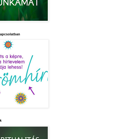
kapcsolatban
k