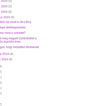
s 2024
(5)
s 2024
(5)
is 2024
(6)
ius 2024
(5)
őkön túl most is ott a fény
végre fellélegezhetsz
nne most a szeretet?
d meg magad! Zarándoklat a
űs áramlás ener...
gyd, hogy helyetted döntsenek
ár 2024
(4)
r 2024
(6)
9)
2)
1)
6)
1)
2)
2)