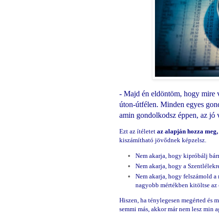
- Majd én eldöntöm, hogy mire 
úton-útfélen. Minden egyes gon
amin gondolkodsz éppen, az jó 
Ezt az ítéletet
az alapján hozza meg,
kiszámítható jövődnek képzelsz.
Nem akarja, hogy kipróbálj bár
Nem akarja, hogy a Szentlélekr
Nem akarja, hogy felszámold a 
nagyobb mértékben kitöltse az 
Hiszen, ha ténylegesen megérted és 
semmi más, akkor már nem lesz min 