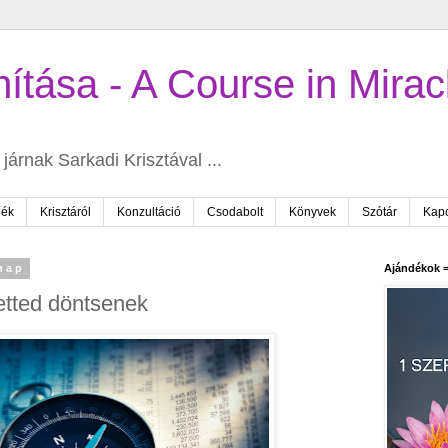
ítása - A Course in Mirac
járnak Sarkadi Krisztával ...
dék
Krisztáról
Konzultáció
Csodabolt
Könyvek
Szótár
Kapc
rnap
Ajándékok =
etted döntsenek