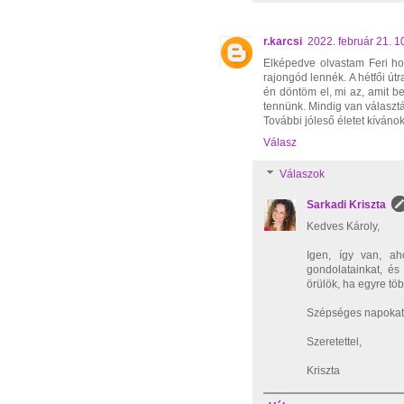
r.karcsi
2022. február 21. 1
Elképedve olvastam Feri ho
rajongód lennék. A hétfői ú
én döntöm el, mi az, amit b
tennünk. Mindig van választá
További jóleső életet kívánok
Válasz
Válaszok
Sarkadi Kriszta
Kedves Károly,
Igen, így van, ah
gondolatainkat, és
örülök, ha egyre tö
Szépséges napokat 
Szeretettel,
Kriszta