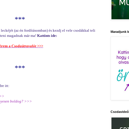
***
leckéjét (az én fordításomban) és kezdj el vele csodákkal teli
Maradjunk 
emteni magadnak már ma!
Kattints ide:
érem a
Csodaútravalót
>>>
***
e itt:
>>>
ényesen boldog? >>>
Csodavideó