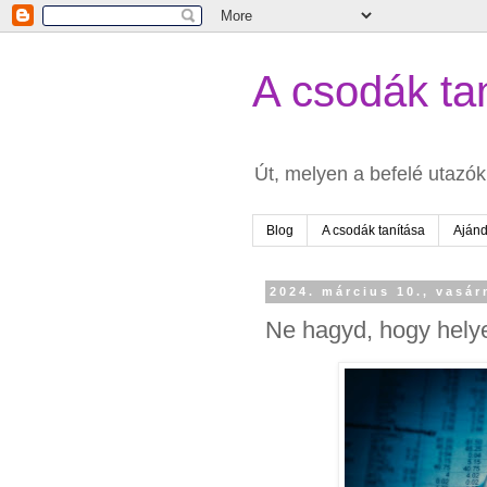
A csodák tan
Út, melyen a befelé utazók 
Blog
A csodák tanítása
Aján
2024. március 10., vasá
Ne hagyd, hogy hely