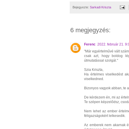
Bejegyezte:
Sarkadi Kriszta
6 megjegyzés:
Ferenc
2022. február 21. 9:
"Már egyértelművé vált szám
csak azt, hogy boldog lé
útmutatással szolgál."
Szia Kriszta,
Ha értelmes viselkedést ak
viselkedned.
Bizonyos vagyok abban, te a
De kérdezem én, mi az érte
Te szépen képzelődsz, csod
Nem lehet az ember értelme
féligazságokért lelkesedik.
Az emberek nem akarnak ért