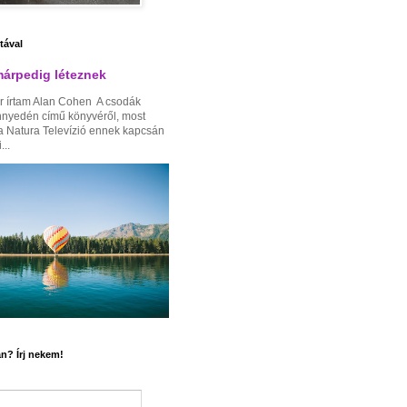
ztával
árpedig léteznek
r írtam Alan Cohen A csodák
nnyedén című könyvéről, most
a Natura Televízió ennek kapcsán
...
n? Írj nekem!