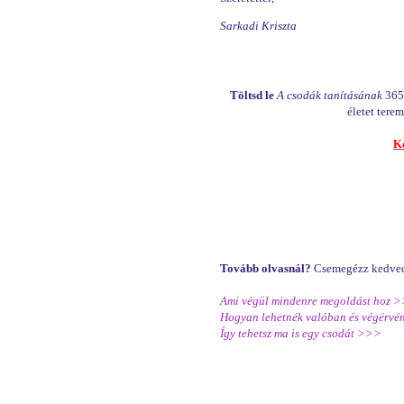
Sarkadi Kriszta
Töltsd le
A csodák tanításának
365 
életet ter
K
Tovább olvasnál?
Csemegézz kedvedr
Ami végül mindenre megoldást hoz 
Hogyan lehetnék valóban és végérv
Így tehetsz ma is egy csodát >>>