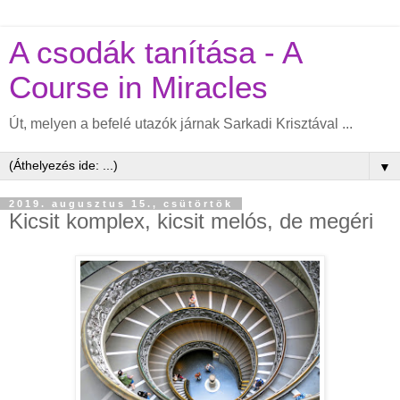
A csodák tanítása - A
Course in Miracles
Út, melyen a befelé utazók járnak Sarkadi Krisztával ...
▼
2019. augusztus 15., csütörtök
Kicsit komplex, kicsit melós, de megéri