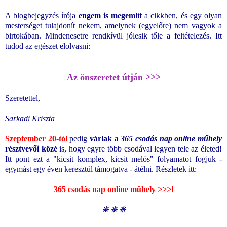
A blogbejegyzés írója
engem is megemlít
a cikkben, és egy olyan
mesterséget tulajdonít nekem, amelynek (egyelőre) nem vagyok a
birtokában. Mindenesetre rendkívül jólesik tőle a feltételezés. Itt
tudod az egészet elolvasni:
Az önszeretet útján >>>
Szeretettel,
Sarkadi Kriszta
Szeptember 20-tól
pedig
várlak a
365 csodás nap online műhely
résztvevői közé
is, hogy egyre több csodával legyen tele az életed!
Itt pont ezt a "kicsit komplex, kicsit melós" folyamatot fogjuk -
egymást egy éven keresztül támogatva - átélni. Részletek itt:
365 csodás nap online műhely >>>
!
❋
❋
❋