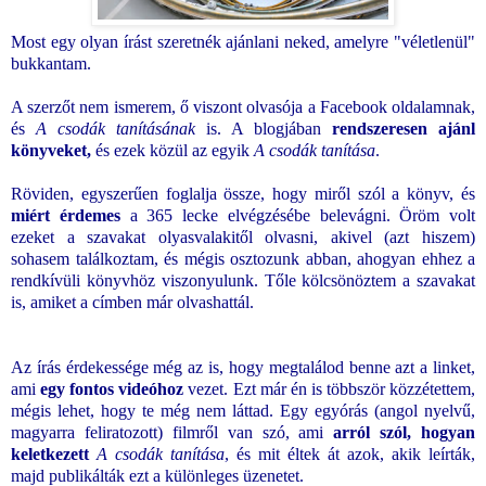
Most egy olyan írást szeretnék ajánlani neked, amelyre "véletlenül"
bukkantam.
A szerzőt nem ismerem, ő viszont olvasója a Facebook oldalamnak,
és
A csodák tanításának
is. A blogjában
rendszeresen ajánl
könyveket,
és ezek közül az egyik
A csodák tanítása
.
Röviden, egyszerűen foglalja össze, hogy miről szól a könyv, és
miért érdemes
a 365 lecke elvégzésébe belevágni. Öröm volt
ezeket a szavakat olyasvalakitől olvasni, akivel (azt hiszem)
sohasem találkoztam, és mégis osztozunk abban, ahogyan ehhez a
rendkívüli könyvhöz viszonyulunk. Tőle kölcsönöztem a szavakat
is, amiket a címben már olvashattál.
Az írás érdekessége még az is, hogy megtalálod benne azt a linket,
ami
egy fontos videóhoz
vezet. Ezt már én is többször közzétettem,
mégis lehet, hogy te még nem láttad. Egy egyórás (angol nyelvű,
magyarra feliratozott) filmről van szó, ami
arról szól, hogyan
keletkezett
A csodák tanítása
, és mit éltek át azok, akik leírták,
majd publikálták ezt a különleges üzenetet.