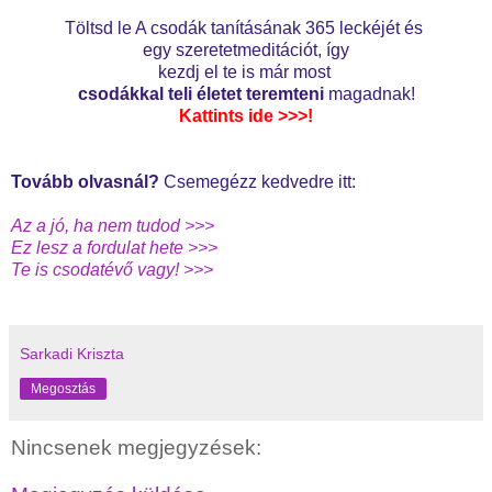
T
ölts
d le A csodák tanításának 365 leckéjét és
egy szeretetmeditációt,
így
kezdj el te is már most
csod
ákkal teli
él
etet teremteni
magadnak!
Kattints ide >>>
!
Tovább olvasnál?
Csemegézz kedvedre itt:
Az a jó, ha nem tudod >>>
Ez lesz a fordulat hete >>>
Te is csodatévő vagy! >>>
Sarkadi Kriszta
Megosztás
Nincsenek megjegyzések: