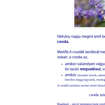
Néhány napja megint arról b
csoda.
Mielőtt
A csodák tanítását
me
sokan: a csoda az,
amikor valamilyen vágy
és lazán
megvalósul,
v
amikor
olyasmit teszek, ami
hirtelen meggyógyulok, esetle
A csodák tanítása
szerint ennél látsz
csoda mi
Ráadásul – mivel mindannyiunk erede