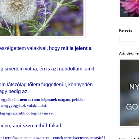
Keresés
eszélgettem valakivel, hogy
mit is jelent a
Ajándék med
gismertem volna, én is azt gondoltam, amit
am látszólag tőlem függetlenül, könnyedén
agy pedig az,
re egyébként
nem tartom képesnek
magam, például
g meggyógyítok valaki mást.
ólag egyszerűbb dologról van szó:
nden, ami szeretetből fakad.
ti természete maga a szeretet – ennek
természetesen, magától