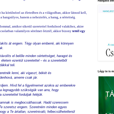
Hallgass bel
t ha körülnézel az életedben és a világodban, akkor látnod kell,
a hangsúlyos, hanem a neheztelés, a harag, a sértettség.
ommal, amikor sikerül szeretettel fordulnod valakihez, akire
csolatban valamilyen sérelmet őriztél, akkor bizony
tettél egy
alakíts át engem. Tégy olyan emberré, aki könnyen
ak.
ávolíts el belőle minden sértettséget, haragot és
életem ezentúl szeretettel – és a szeretetből
ákkal teli.
Légy te is 
retnék lenni, aki vigaszt, békét és
enhová, amerre csak jár.
zdjem. Hívd fel a figyelmemet azokra az emberekre
a legnagyobb szükségük van arra, hogy
szeretettel forduljak feléjük.
agamnak is megbocsáthassak. Hadd szeressem
Te szeretsz engem. Szeretném minden egyes
gy a Te ártatlan, szeretnivaló, felbecsülhetetlenül