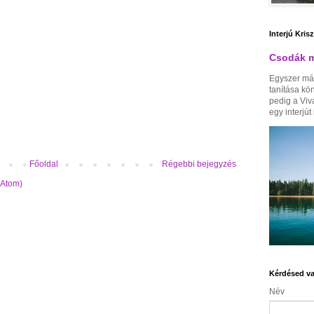
Interjú Kris
Csodák m
Egyszer má
tanítása kö
pedig a Viv
egy interjút i
Főoldal
Régebbi bejegyzés
(Atom)
Kérdésed va
Név