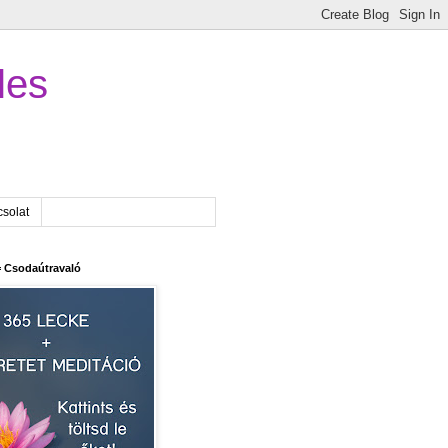
les
solat
 Csodaútravaló