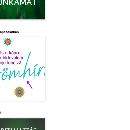
kapcsolatban
k