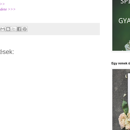
>>>
ezdete >>>
ések:
Egy remek ö