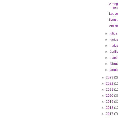
A meg
ren
Legyen
Ilyen 
Amikor
►
júliu
►
júniu
►
máju
►
ápril
►
márc
►
febru
►
januá
►
2023
(2
►
2022
(1
►
2021
(1
►
2020
(3
►
2019
(3
►
2018
(1
►
2017
(7)