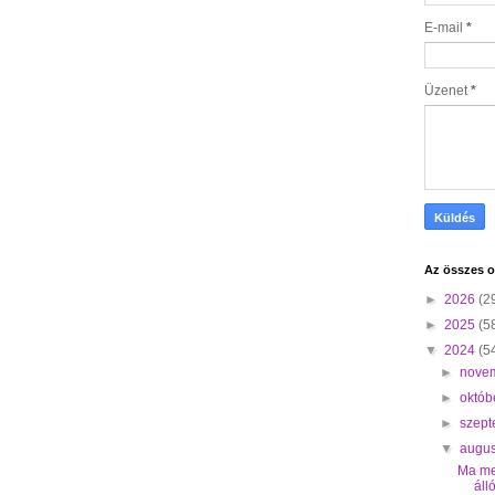
E-mail
*
Üzenet
*
Az összes o
►
2026
(2
►
2025
(5
▼
2024
(5
►
nove
►
októb
►
szep
▼
augu
Ma me
áll