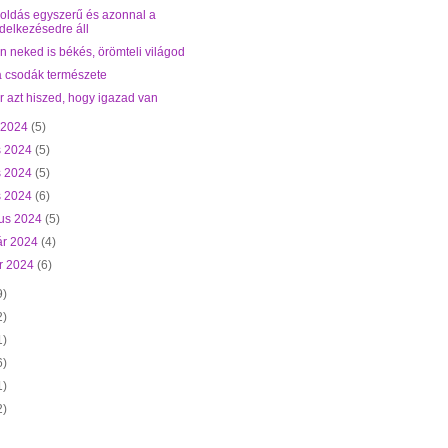
oldás egyszerű és azonnal a
delkezésedre áll
 neked is békés, örömteli világod
a csodák természete
 azt hiszed, hogy igazad van
s 2024
(5)
s 2024
(5)
s 2024
(5)
is 2024
(6)
ius 2024
(5)
ár 2024
(4)
r 2024
(6)
9)
2)
1)
6)
1)
2)