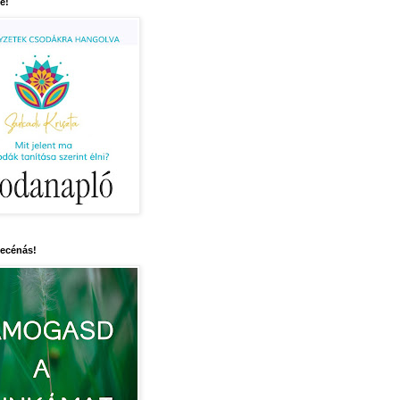
e!
mecénás!