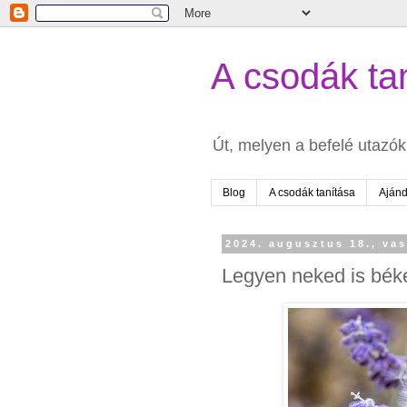
A csodák tan
Út, melyen a befelé utazók 
Blog
A csodák tanítása
Aján
2024. augusztus 18., va
Legyen neked is béké