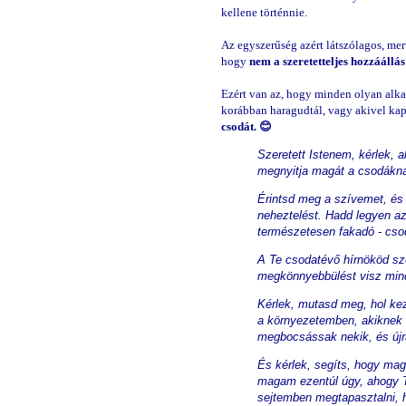
kellene történnie.
Az egyszerűség azért látszólagos, mer
hogy
nem a szeretetteljes hozzáállás
Ezért van az, hogy minden olyan alkal
korábban haragudtál, vagy akivel kap
csodát. 😊
Szeretett Istenem, kérlek, 
megnyitja magát a csodákn
Érintsd meg a szívemet, és t
neheztelést. Hadd legyen az 
természetesen fakadó - csod
A Te csodatévő hírnököd sze
megkönnyebbülést visz mind
Kérlek, mutasd meg, hol ke
a környezetemben, akiknek 
megbocsássak nekik, és újra 
És kérlek, segíts, hogy m
magam ezentúl úgy, ahogy 
sejtemben megtapasztalni, ho