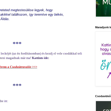
ereteted megtestesülése legyek, hogy
kikkel találkozom, így teremtve egy békés,
 Áldás.
Maradjunk 
***
leckéjét (az én fordításomban) és kezdj el vele csodákkal teli
emteni magadnak már ma!
Kattints ide:
érem a
Csodaútravalót
>>>
***
Csodavideó
e itt: