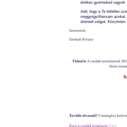
értékes gyermeked vagyok.
Add, hogy a Te feltétlen sz
meggyógyíthassam azokat, a
örömteli világot. Köszönöm.
Szeretettel,
Sarkadi Kriszta
Töltsd le
A csodák tanításának
365 
életet ter
K
Tovább olvasnál?
Csemegézz kedvedr
Ilyen a csodák természete >>>