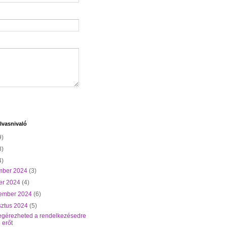
lvasnivaló
9)
8)
4)
mber 2024
(3)
er 2024
(4)
tember 2024
(6)
sztus 2024
(5)
gérezheted a rendelkezésedre
ó erőt