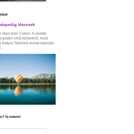
ztával
árpedig léteznek
r írtam Alan Cohen A csodák
nnyedén című könyvéről, most
a Natura Televízió ennek kapcsán
...
n? Írj nekem!