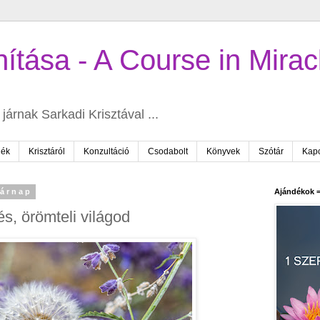
ítása - A Course in Mirac
járnak Sarkadi Krisztával ...
dék
Krisztáról
Konzultáció
Csodabolt
Könyvek
Szótár
Kapc
sárnap
Ajándékok =
s, örömteli világod