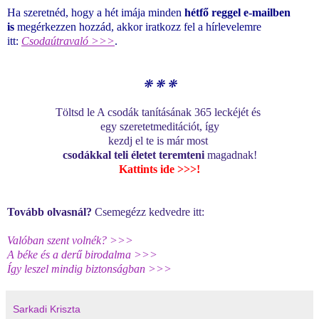
Ha szeretnéd, hogy a hét imája minden
hétfő reggel e-mailben
is
megérkezzen hozzád, akkor iratkozz fel a hírlevelemre
itt:
Csodaútravaló >>>
.
❋
❋
❋
T
ölts
d le A csodák tanításának 365 leckéjét és
egy szeretetmeditációt,
így
kezdj el te is már most
csod
ákkal teli
él
etet teremteni
magadnak!
Kattints ide >>>
!
Tovább olvasnál?
Csemegézz kedvedre itt:
Valóban szent volnék? >>>
A béke és a derű birodalma >>>
Így leszel mindig biztonságban >>>
Sarkadi Kriszta