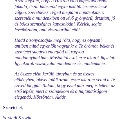
Arra vágyom, hogy a Hozzád való kapcsolódásból
fakadó, tiszta látásmód egyre inkább természetessé
váljon. Szeretnélek Téged meglátni mindenkiben:
szeretnék a mindenkiben ott lévő gyönyörű, ártatlan, jó
és bölcs szentséghez kapcsolódni. Kérlek, segíts
levetkőznöm, ami visszatarthat ettől.
Hadd bizonyosodjak meg róla, hogy ez olyasmi,
amiben mind egyenlők vagyunk: a Te örömöt, békét és
szeretetet sugárzó energiád ott ragyog
mindannyiunkban. Mostantól csak erre akarok figyelni.
Így akarok viszonyulni mindenhez és mindenkihez.
Az összes elém kerülő tárgyban és az összes
élőlényben, akivel találkozom, észre akarom venni a Te
szíved lángját. Tudom, hogy ezzel már meg is tettem az
első lépést, mert a szándékom és a hajlandóságom
elegendő. Köszönöm. Áldás.
Szeretettel,
Sarkadi Kriszta