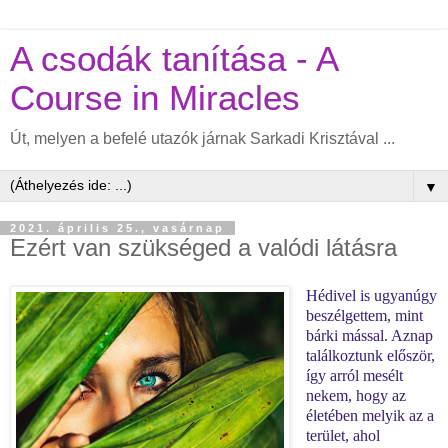
A csodák tanítása - A
Course in Miracles
Út, melyen a befelé utazók járnak Sarkadi Krisztával ...
▼
2021. április 25., vasárnap
Ezért van szükséged a valódi látásra
Hédivel is ugyanúgy
beszélgettem, mint
bárki mással. Aznap
találkoztunk először,
így arról mesélt
nekem, hogy az
életében melyik az a
terület, ahol