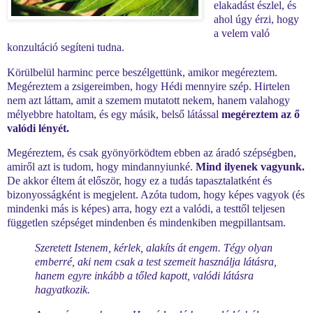
elakadást észlel, és
ahol úgy érzi, hogy
a velem való
konzultáció segíteni tudna.
Körülbelül harminc perce beszélgettünk, amikor megéreztem.
Megéreztem a zsigereimben, hogy Hédi mennyire szép. Hirtelen
nem azt láttam, amit a szemem mutatott nekem, hanem valahogy
mélyebbre hatoltam, és egy másik, belső látással
megéreztem az ő
valódi lényét.
Megéreztem, és csak gyönyörködtem ebben az áradó szépségben,
amiről azt is tudom, hogy mindannyiunké.
Mind ilyenek vagyunk.
De akkor éltem át először, hogy ez a tudás tapasztalatként és
bizonyosságként is megjelent. Azóta tudom, hogy képes vagyok (és
mindenki más is képes) arra, hogy ezt a valódi, a testtől teljesen
független szépséget mindenben és mindenkiben megpillantsam.
Szeretett Istenem, kérlek, alakíts át engem. Tégy olyan
emberré, aki nem csak a test szemeit használja látásra,
hanem egyre inkább a tőled kapott, valódi látásra
hagyatkozik.