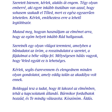
Szeretett Istenem, kérlek, alakíts át engem. Tégy olyan
emberré, aki egyre inkább tisztában van azzal, hogy
sohasem szakadt el Tőled, mert ez egész egyszerűen
lehetetlen. Kérlek, emlékeztess erre a lehető
legtöbbször.
Mutasd meg, hogyan használjam az elmémet arra,
hogy az egóm helyett inkább Rád hallgassak.
Szeretnék egy olyan világot teremteni, amelyben a
bűntudatot az öröm, a rosszindulatot a szeretet, a
fájdalmat a béke váltja fel. Mélységesen hálás vagyok,
hogy Veled együtt ez is lehetséges.
Kérlek, segíts észrevennem és elengednem minden
olyan gondolatot, amely eddig talán az akadálya volt
ennek.
Boldoggá tesz a tudat, hogy itt lakozol az elmémben,
tehát a kapcsolatunk állandó. Bármikor fordulhatok
hozzád, és Te mindig válaszolsz. Köszönöm. Áldás.