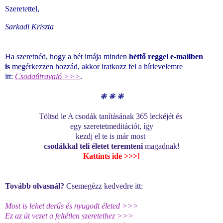
Szeretettel,
Sarkadi Kriszta
Ha szeretnéd, hogy a hét imája minden
hétfő reggel e-mailben
is
megérkezzen hozzád, akkor iratkozz fel a hírlevelemre
itt:
Csodaútravaló >>>
.
❋
❋
❋
T
ölts
d le A csodák tanításának 365 leckéjét és
egy szeretetmeditációt,
így
kezdj el te is már most
csod
ákkal teli
él
etet teremteni
magadnak!
Kattints ide >>>
!
Tovább olvasnál?
Csemegézz kedvedre itt:
Most is lehet derűs és nyugodt életed >>>
Ez az út vezet a feltétlen szeretethez >>>