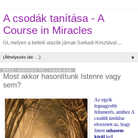
A csodák tanítása - A
Course in Miracles
Út, melyen a befelé utazók járnak Sarkadi Krisztával ...
▼
2021. március 14., vasárnap
Most akkor hasonlítunk Istenre vagy
sem?
Az egyik
legnagyobb
felismerés, amihez
A
csodák tanítása
elvezetett az, hogy
Istent
sohasem
kívül
kell