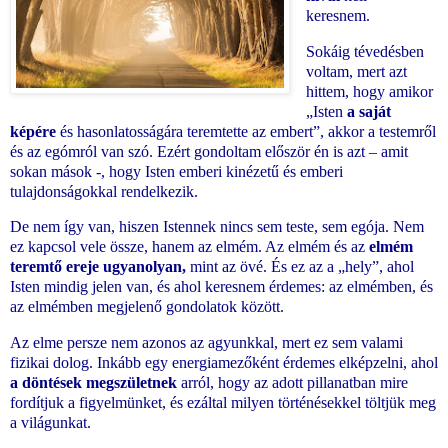
keresnem.
Sokáig tévedésben
voltam, mert azt
hittem, hogy amikor
„Isten
a saját
képére
és hasonlatosságára teremtette az embert”, akkor a testemről
és az egómról van szó. Ezért gondoltam először én is azt – amit
sokan mások -, hogy Isten emberi kinézetű és emberi
tulajdonságokkal rendelkezik.
De nem így van, hiszen Istennek nincs sem teste, sem egója. Nem
ez kapcsol vele össze, hanem az elmém. Az elmém és az
elmém
teremtő ereje ugyanolyan,
mint az övé. És ez az a „hely”, ahol
Isten mindig jelen van, és ahol keresnem érdemes: az elmémben, és
az elmémben megjelenő gondolatok között.
Az elme persze nem azonos az agyunkkal, mert ez sem valami
fizikai dolog. Inkább egy energiamezőként érdemes elképzelni, ahol
a döntések megszületnek
arról, hogy az adott pillanatban mire
fordítjuk a figyelmünket, és ezáltal milyen történésekkel töltjük meg
a világunkat.