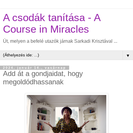
A csodák tanítása - A
Course in Miracles
Út, melyen a befelé utazók járnak Sarkadi Krisztával ...
▼
2024. január 14., vasárnap
Add át a gondjaidat, hogy
megoldódhassanak