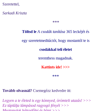
Szeretettel,
Sarkadi Kriszta
***
Töltsd le
A csodák tanítása
365 leckéjét és
egy szeretetmeditációt, hogy
mostantól te is
csodákkal teli életet
teremthess magadnak.
Kattints ide! >>>
***
Tovább olvasnál?
Csemegézz kedvedre itt:
Legyen a te életed is egy könnyed, örömteli utazás! >>>
Ez táplálja lámpásod ragyogó fényét >>>
Megtanulok hátradőlni és bízni >>>