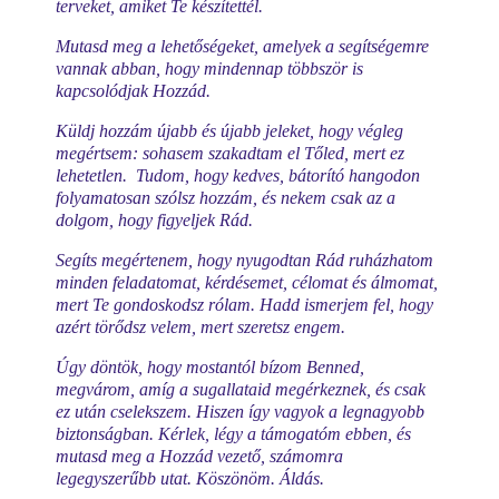
terveket, amiket Te készítettél.
Mutasd meg a lehetőségeket, amelyek a segítségemre
vannak abban, hogy mindennap többször is
kapcsolódjak Hozzád.
Küldj hozzám újabb és újabb jeleket, hogy végleg
megértsem: sohasem szakadtam el Tőled, mert ez
lehetetlen. Tudom, hogy kedves, bátorító hangodon
folyamatosan szólsz hozzám, és nekem csak az a
dolgom, hogy figyeljek Rád.
Segíts megértenem, hogy nyugodtan Rád ruházhatom
minden feladatomat, kérdésemet, célomat és álmomat,
mert Te gondoskodsz rólam. Hadd ismerjem fel, hogy
azért törődsz velem, mert szeretsz engem.
Úgy döntök, hogy mostantól bízom Benned,
megvárom, amíg a sugallataid megérkeznek, és csak
ez után cselekszem. Hiszen így vagyok a legnagyobb
biztonságban. Kérlek, légy a támogatóm ebben, és
mutasd meg a Hozzád vezető, számomra
legegyszerűbb utat. Köszönöm. Áldás.