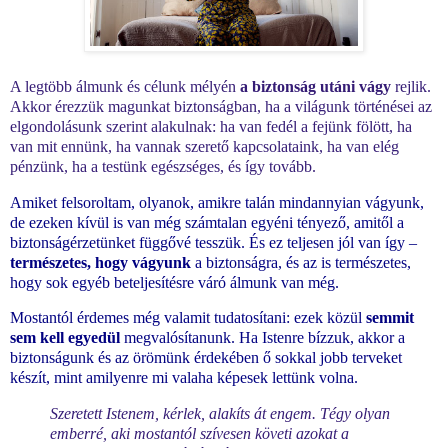
A legtöbb álmunk és célunk mélyén
a biztonság utáni vágy
rejlik.
Akkor érezzük magunkat biztonságban, ha a világunk történései az
elgondolásunk szerint alakulnak: ha van fedél a fejünk fölött, ha
van mit ennünk, ha vannak szerető kapcsolataink, ha van elég
pénzünk, ha a testünk egészséges, és így tovább.
Amiket felsoroltam, olyanok, amikre talán mindannyian vágyunk,
de ezeken kívül is van még számtalan egyéni tényező, amitől a
biztonságérzetünket függővé tesszük. És ez teljesen jól van így –
természetes, hogy vágyunk
a biztonságra, és az is természetes,
hogy sok egyéb beteljesítésre váró álmunk van még.
Mostantól érdemes még valamit tudatosítani: ezek közül
semmit
sem kell egyedül
megvalósítanunk. Ha Istenre bízzuk, akkor a
biztonságunk és az örömünk érdekében ő sokkal jobb terveket
készít, mint amilyenre mi valaha képesek lettünk volna.
Szeretett Istenem, kérlek, alakíts át engem. Tégy olyan
emberré, aki mostantól szívesen követi azokat a