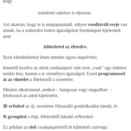
hogy
mindenki máshoz is eljusson.
Azt akarom, hogy te is megtapasztald, milyen
rendkívüli ereje
van
annak, ha a számodra fontos igazságokat fennhangon kijelented,
azaz
kihirdeted az életedre.
Ilyen kihirdetéseket írtam minden egyes alapelvhez.
Innentől kezdve az adott csodaalapelv már nem „csak” egy érdekes
tanítás lesz, hanem a te személyes igazságod. Ezzel
programozod
át az elmédet
a félelemről a szeretetre.
Minden alkalommal, amikor – hangosan vagy magadban –
felolvasod az adott kijelentést,
🟢
erősíted
az új, szeretetre fókuszáló gondolkodási mintát, és
❌
gyengíted
a régi, félelemből fakadó reflexeket.
Ez például az
első
csodaalapelvből írt kihirdetés szövege: