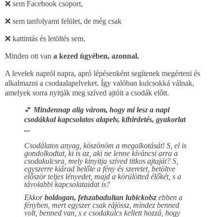
❌ sem Facebook csoport,
❌ sem tanfolyami felület, de még csak
❌ kattintás és letöltés sem.
Minden ott van
a kezed ügyében, azonnal.
A levelek napról napra, apró lépésenként segítenek megérteni és
alkalmazni a csodaalapelveket. Így valóban kulcsokká válnak,
amelyek sorra nyitják meg szíved ajtóit a csodák előtt.
Mindennap alig várom, hogy mi lesz a napi
💕
csodákkal kapcsolatos alapelv, kihirdetés, gyakorlat
...
Csodálatos anyag, köszönöm a megalkotását! S, el is
gondolkodtat, ki is az, aki ne lenne kíváncsi arra a
csodakulcsra, mely kinyitja szíved titkos ajtaját? S,
egyszerre kiárad belőle a fény és szeretet, betöltve
először teljes lényedet, majd a körülötted élőkét, s a
távolabbi kapcsolataidat is?
Ekkor
boldogan, felszabadultan lubickolsz
ebben a
fényben, mert egyszer csak rájössz, mindez benned
volt, benned van, s e csodakulcs kellett hozzá, hogy