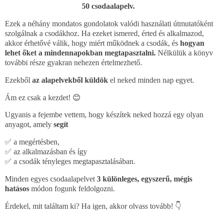
50 csodaalapelv.
Ezek a néhány mondatos gondolatok valódi használati útmutatóként
szolgálnak a csodákhoz. Ha ezeket ismered, érted és alkalmazod,
akkor érhetővé válik, hogy miért működnek a csodák, és
hogyan
lehet őket a mindennapokban megtapasztalni.
Nélkülük a könyv
további része gyakran nehezen értelmezhető.
Ezekből
az alapelvekből küldök
el neked minden nap egyet.
Ám ez csak a kezdet! 😊
Ugyanis a fejembe vettem, hogy készítek neked hozzá egy olyan
anyagot, amely
segít
✅ a megértésben,
✅ az alkalmazásban és így
✅ a csodák tényleges megtapasztalásában.
Minden egyes csodaalapelvet
3 különleges, egyszerű, mégis
hatásos
módon fogunk feldolgozni.
Érdekel, mit találtam ki? Ha igen, akkor olvass tovább! 👇