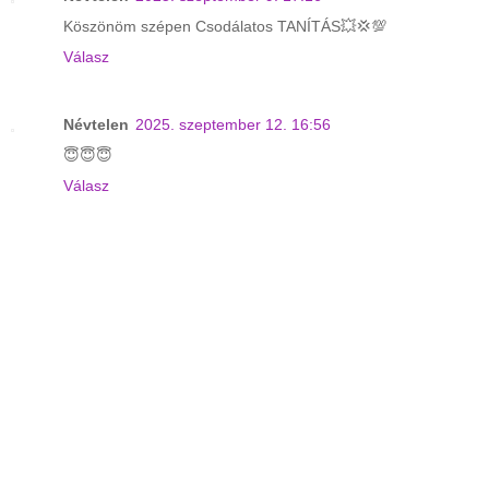
Köszönöm szépen Csodálatos TANÍTÁS💥💢💯
Válasz
Névtelen
2025. szeptember 12. 16:56
😇😇😇
Válasz