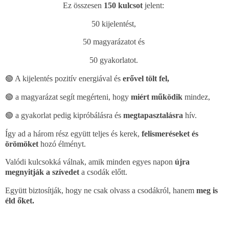
Ez összesen
150 kulcsot
jelent:
50 kijelentést,
50 magyarázatot és
50 gyakorlat
ot.
🟢 A kijelentés pozitív energiával és
erővel tölt fel,
🟢 a magyarázat segít megérteni, hogy
miért működik
mindez,
🟢 a gyakorlat pedig kipróbálásra és
megtapasztalásra
hív.
Így ad a három rész együtt teljes és kerek,
felismeréseket és
örömöket
hozó élményt.
Valódi kulcsokká válnak, amik minden egyes napon
újra
megnyitják a szívedet
a csodák előtt.
Együtt biztosítják, hogy ne csak olvass a csodákról, hanem
meg is
éld őket.