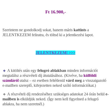
Ft 16.900,-
Szerintem ne gondolkodj sokat, hanem máris
kattints
a
JELENTKEZEM feliratra, és töltsd ki a jelentkezési lapot.
JELENTKEZEM! >>>
🔹
A kitöltés után egy
felugró ablakban
minden információt
megtalálsz a részvételi díj átutalásához. (Kivéve, ha
külföldi
számláról
utalsz – ez esetben feltétlenül
várd meg
a visszaigazoló
e-mailben szereplő, kifejezetten neked szóló információkat.)
🔹 A részvételi díj rendezéséhez szükséges adatokat 24 órán belül
e-
mailben is
elküldjük neked. (Így nem kell figyelned a felugró
ablakra, ha nem szeretnél.)