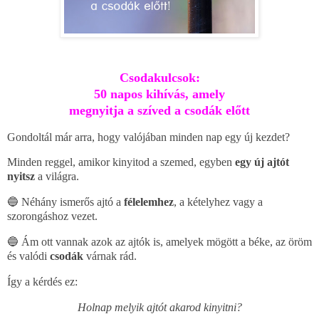
Csodakulcsok:
50 napos kihívás, amely
megnyitja a szíved a csodák előtt
Gondoltál már arra, hogy valójában minden nap egy új kezdet?
Minden reggel, amikor kinyitod a szemed, egyben
egy új ajtót
nyitsz
a világra.
🔵 Néhány ismerős ajtó a
félelemhez
, a kételyhez vagy a
szorongáshoz vezet.
🔵 Ám ott vannak azok az ajtók is, amelyek mögött a béke, az öröm
és valódi
csodák
várnak rád.
Így a kérdés ez:
Holnap
melyik ajtót akarod kinyitni?