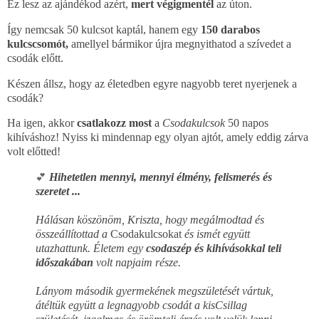
Ez lesz az ajándékod azért,
mert végigmentél
az úton.
Így nemcsak 50 kulcsot kaptál, hanem egy
150 darabos
kulcscsomót,
amellyel bármikor újra megnyithatod a szívedet a
csodák előtt.
Készen állsz, hogy az életedben egyre nagyobb teret nyerjenek a
csodák?
Ha igen, akkor
csatlakozz most
a
Csodakulcsok
50 napos
kihíváshoz! Nyiss ki mindennap egy olyan ajtót, amely eddig zárva
volt előtted!
Hihetetlen mennyi, mennyi élmény, felismerés és
💕
szeretet ...
Hálásan köszönöm, Kriszta, hogy megálmodtad és
összeállítottad a
Csodakulcsokat
és ismét együtt
utazhattunk.
Életem egy
csodaszép és kihívásokkal teli
időszakában
volt napjaim része.
Lányom második gyermekének megszületését vártuk,
átéltük együtt a legnagyobb csodát a kisCsillag