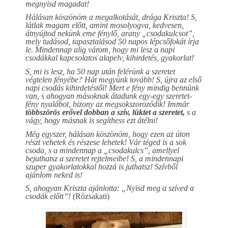
megnyisd magadat!
Hálásan köszönöm a megalkotását, drága Kriszta! S,
látlak magam előtt, amint mosolyogva, kedvesen,
átnyújtod nekünk eme fénylő, arany „csodakulcsot”,
mely tudásod, tapasztalásod 50 napos lépcsőfokát írja
le. Mindennap alig várom, hogy mi lesz a napi
csodákkal kapcsolatos alapelv, kihirdetés, gyakorlat!
S, mi is lesz, ha 50 nap után felérünk a szeretet
végtelen fényébe? Hát megyünk tovább! S, újra az első
napi csodás kihirdetéstől! Mert e fény mindig bennünk
van, s ahogyan másoknak átadunk egy-egy szeretet-
fény nyalábot, bizony az megsokszorozódik! Immár
többszörös erővel dobban a szív, lüktet a szeretet,
s a
vágy, hogy másnak is segíthess ezt átélni!
Még egyszer, hálásan köszönöm, hogy ezen az úton
részt vehetek és részese lehetek! Vár téged is a sok
csoda, s a mindennap a „csodakulcs”, amellyel
bejuthatsz a szeretet rejtelmeibe! S, a mindennapi
szuper gyakorlatokkal hozzá is juthatsz! Szívből
ajánlom neked is!
S, ahogyan Kriszta ajánlotta: „Nyisd meg a szíved a
csodák előtt”!
(
Rózsakati)