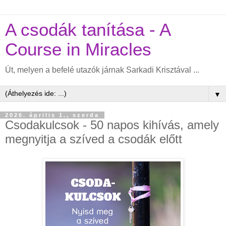
A csodák tanítása - A
Course in Miracles
Út, melyen a befelé utazók járnak Sarkadi Krisztával ...
▼
2026. április 1., szerda
Csodakulcsok - 50 napos kihívás, amely
megnyitja a szíved a csodák előtt