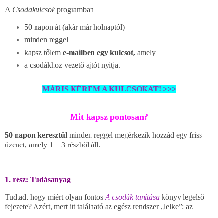
A
Csodakulcsok
programban
50 napon át (akár már holnaptól)
minden reggel
kapsz tőlem
e-mailben egy kulcsot,
amely
a csodákhoz vezető ajtót nyitja.
MÁRIS KÉREM A KULCSOKAT! >>>
Mit kapsz pontosan?
50 napon keresztül
minden reggel megérkezik hozzád egy friss
üzenet, amely 1 + 3 részből áll.
1. rész: Tudásanyag
Tudtad, hogy miért olyan fontos
A csodák tanítása
könyv legelső
fejezete? Azért, mert itt található az egész rendszer „lelke”: az