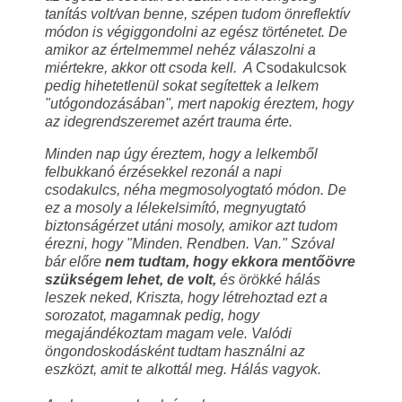
tanítás volt/van benne, szépen tudom önreflektív
módon is végiggondolni az egész történetet. De
amikor az értelmemmel nehéz válaszolni a
miértekre, akkor ott csoda kell. A
Csodakulcsok
pedig hihetetlenül sokat segítettek a lelkem
"utógondozásában", mert napokig éreztem, hogy
az idegrendszeremet azért trauma érte.
Minden nap úgy éreztem, hogy a lelkemből
felbukkanó érzésekkel rezonál a napi
csodakulcs, néha megmosolyogtató módon. De
ez a mosoly a lélekelsimító, megnyugtató
biztonságérzet utáni mosoly, amikor azt tudom
érezni, hogy "Minden. Rendben. Van." Szóval
bár előre
nem tudtam, hogy ekkora mentőövre
szükségem lehet, de volt,
és örökké hálás
leszek neked, Kriszta, hogy létrehoztad ezt a
sorozatot, magamnak pedig, hogy
megajándékoztam magam vele. Valódi
öngondoskodásként tudtam használni
az
eszközt, amit te alkottál meg. Hálás vagyok.