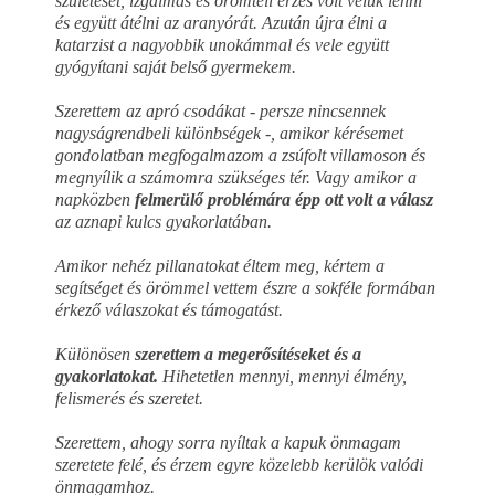
születését, izgalmas és örömteli érzés volt velük lenni
és együtt átélni az aranyórát. Azután újra élni a
katarzist a nagyobbik unokámmal és vele együtt
gyógyítani saját belső gyermekem.
Szerettem az apró csodákat - persze nincsennek
nagyságrendbeli különbségek -, amikor kérésemet
gondolatban megfogalmazom a zsúfolt villamoson és
megnyílik a számomra szükséges tér. Vagy amikor a
napközben
felmerülő problémára épp ott volt a válasz
az aznapi kulcs gyakorlatában.
Amikor nehéz pillanatokat éltem meg, kértem a
segítséget és örömmel vettem észre a sokféle formában
érkező válaszokat és támogatást.
Különösen
szerettem a megerősítéseket és a
gyakorlatokat.
Hihetetlen mennyi, mennyi élmény,
felismerés és szeretet.
Szerettem, ahogy sorra nyíltak a kapuk önmagam
szeretete felé, és érzem egyre közelebb kerülök valódi
önmagamhoz.