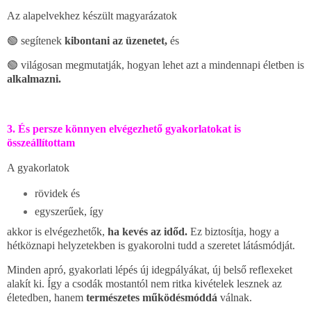
Az alapelvekhez készült magyarázatok
🟢 segítenek
kibontani az üzenetet,
és
🟢 világosan megmutatják, hogyan lehet azt a mindennapi életben is
alkalmazni.
3. És persze könnyen elvégezhető gyakorlatokat is
összeállítottam
A gyakorlatok
rövidek és
egyszerűek, így
akkor is elvégezhetők,
ha kevés az időd.
Ez biztosítja, hogy a
hétköznapi helyzetekben is gyakorolni tudd a szeretet látásmódját.
Minden apró, gyakorlati lépés új idegpályákat, új belső reflexeket
alakít ki. Így a csodák mostantól nem ritka kivételek lesznek az
életedben, hanem
természetes működésmóddá
válnak.