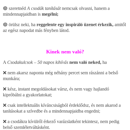
🟢 szeretn
éd
A csodák tanítását
nemcsak olvasni, hanem a
mindennapjaidban is
megélni;
🟢 ör
ü
lsz neki, ha
reggelente egy inspir
á
l
ó
ü
zenet
é
rkezik,
amitől
az eg
é
sz napodat m
á
s f
é
nyben látod.
Kinek nem való?
A
Csodakulcsok – 50 napos kihívás
nem való neked,
ha
❌ nem akarsz naponta még n
é
h
á
ny percet sem r
á
sz
á
nni a bels
ő
munk
á
ra;
❌ kész, instant megold
á
sokat v
á
rsz,
é
s nem vagy hajland
ó
kipr
ó
b
á
lni a gyakorlatokat;
❌ csak intellektu
á
lis k
í
v
á
ncsis
á
gb
ó
l
é
rdekl
ő
dsz, és nem akarod a
tan
í
t
á
sokat a sz
í
v
ed
be
é
s a mindennapjaidba engedni;
❌ a csod
á
kra kívülről érkező
var
á
zslatk
é
nt tekintesz, nem pedig
bels
ő
szeml
é
letv
á
lt
á
sk
é
nt.