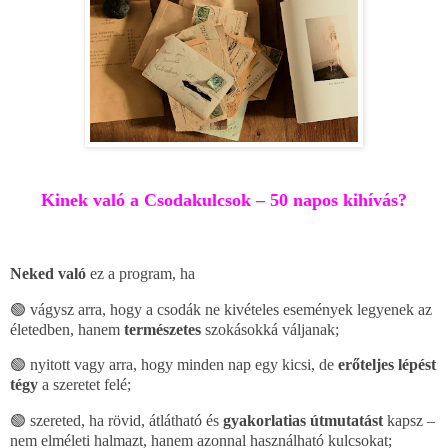
Kinek való a Csodakulcsok – 50 napos kihívás?
Neked való
ez a program, ha
🟢 vágysz arra, hogy a csod
á
k ne kiv
é
teles esem
é
nyek legyenek az
é
let
ed
ben, hanem
term
é
szetes
szok
á
sokk
á
v
á
ljanak;
🟢 nyitott vagy arra, hogy minden nap egy kicsi, de
er
ő
teljes l
é
p
é
st
tégy
a szeretet fel
é;
🟢 szereted, ha r
ö
vid,
á
tl
á
that
ó
é
s
gyakorlatias
ú
tmutat
á
st
kapsz
–
nem elm
é
leti halmazt, hanem azonnal haszn
á
lhat
ó
kulcsokat;