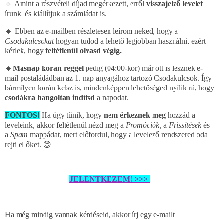
🔹 Amint a részvételi díjad megérkezett, erről
visszajelző levelet
írunk, és kiállítjuk a számládat is.
🔹
Ebben az e-mailben részletesen leírom neked, hogy a
Csodakulcsokat
hogyan tudod a lehető legjobban használni, ezért
kérlek, hogy
feltétlenül olvasd végig.
🔹
Másnap korán reggel
pedig (04:00-kor) már ott is lesznek e-
mail postaládádban az 1. nap anyagához tartozó Csodakulcsok. Így
bármilyen korán kelsz is, mindenképpen lehetőséged nyílik rá, hogy
csodákra hangoltan indítsd
a napodat.
FONTOS!
Ha úgy tűnik, hogy
nem érkeznek meg
hozzád a
leveleink, akkor feltétlenül nézd meg a
Promóciók,
a
Frissítések
és
a
Spam
mappádat, mert előfordul, hogy a levelező rendszered oda
rejti el őket. 😊
JELENTKEZEM! >>>
Ha még mindig vannak kérdéseid, akkor írj egy e-mailt