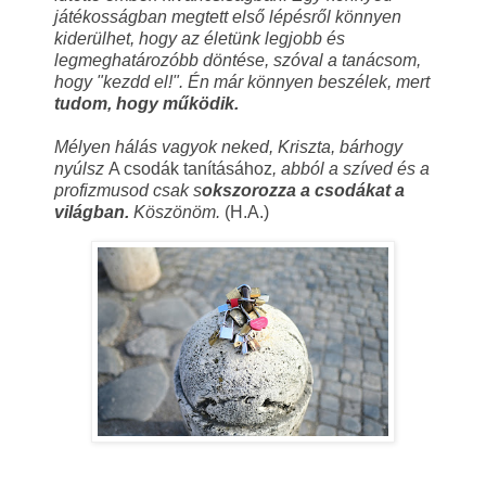
játékosságban megtett első lépésről könnyen
kiderülhet, hogy az életünk legjobb és
legmeghatározóbb döntése, szóval a tanácsom,
hogy "kezdd el!". Én már könnyen beszélek, mert
tudom, hogy működik.
Mélyen hálás vagyok neked, Kriszta, bárhogy
nyúlsz
A csodák tanításához
, abból a szíved és a
profizmusod csak s
okszorozza a csodákat a
világban.
Köszönöm.
(H.A.)