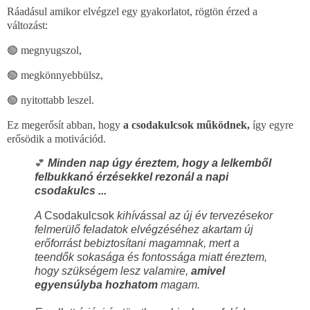
Ráadásul amikor elvégzel egy gyakorlatot, rögtön érzed a
változást:
🟢 megnyugszol,
🟢 megkönnyebbülsz,
🟢 nyitottabb leszel.
Ez megerősít abban, hogy
a csodakulcsok működnek,
így egyre
erősödik a motivációd.
Minden nap úgy éreztem, hogy a lelkemből
💕
felbukkanó érzésekkel rezonál a napi
csodakulcs ...
A
Csodakulcsok
kihívással az új év tervezésekor
felmerülő feladatok elvégzéséhez akartam új
erőforrást bebiztosítani magamnak, mert a
teendők sokasága és fontossága miatt éreztem,
hogy szükségem lesz valamire,
amivel
egyensúlyba hozhatom
magam.