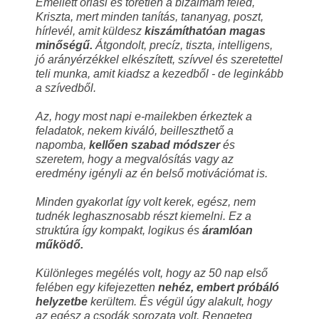
Emellett óriási és töretlen a bizalmam feléd,
Kriszta, mert minden tanítás, tananyag, poszt,
hírlevél, amit küldesz
kiszámíthatóan magas
minőségű.
Átgondolt, precíz, tiszta, intelligens,
jó arányérzékkel elkészített, szívvel és szeretettel
teli munka, amit kiadsz a kezedből - de leginkább
a szívedből.
Az, hogy most napi e-mailekben érkeztek a
feladatok, nekem kiváló, beilleszthető a
napomba,
kellően szabad módszer
és
szeretem, hogy a megvalósítás vagy az
eredmény igényli az én belső motivációmat is.
Minden gyakorlat így volt kerek, egész, nem
tudnék leghasznosabb részt kiemelni. Ez a
struktúra így kompakt, logikus és
áramlóan
működő.
Különleges megélés volt, hogy az 50 nap első
felében egy kifejezetten
nehéz, embert próbáló
helyzetbe
kerültem. És végül úgy alakult, hogy
az egész a csodák sorozata volt. Rengeteg