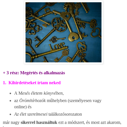
+ 3 rész: Megértés és alkalmazás
1. Kihirdetéseket írtam neked
A M
esés életem könyvében
,
az
Örömhírhozók
műhelyben (személyesen vagy
online) és
Az élet szerelmesei
találkozósorozaton
már nagy
sikerrel használtuk
ezt a módszert, és most azt akarom,