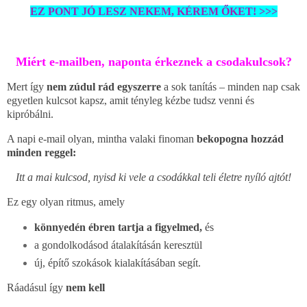
EZ PONT JÓ LESZ NEKEM, KÉREM ŐKET! >>>
Miért e-mailben, naponta érkeznek a csodakulcsok?
Mert így
nem zúdul rád egyszerre
a sok tanítás – minden nap csak
egyetlen kulcsot kapsz, amit tényleg kézbe tudsz venni és
kipróbálni.
A napi e-mail olyan, mintha valaki finoman
bekopogna hozzád
minden reggel:
Itt a mai kulcsod, nyisd ki vele a csodákkal teli életre nyíló ajtót!
Ez egy olyan ritmus, amely
könnyedén ébren tartja a figyelmed,
és
a gondolkodásod átalakításán keresztül
új, építő szokások kialakításában segít.
Ráadásul így
nem kell