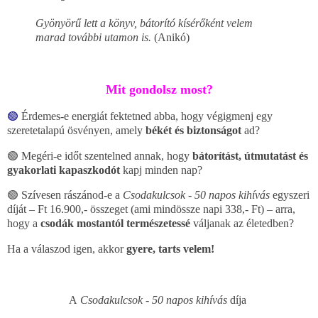
Gyönyörű lett a könyv, bátorító kísérőként velem
marad további utamon is.
(
Anikó)
Mit gondolsz most?
🟢
Érdemes-e energiát fektetned abba, hogy végigmenj egy
szeretetalapú ösvényen, amely
békét és biztonságot
ad?
🟢 Megéri-e időt szentelned annak, hogy
bátorítást, útmutatást és
gyakorlati kapaszkodót
kapj minden nap?
🟢 Szívesen rászánod-e a
Csodakulcsok - 50 napos kihívás
egyszeri
díját – Ft 16.900,- összeget (ami mindössze napi 338,- Ft) – arra,
hogy a
csodák mostantól természetessé
váljanak az életedben?
Ha a válaszod igen, akkor
gyere, tarts velem!
A
Csodakulcsok - 50 napos kihívás
díja