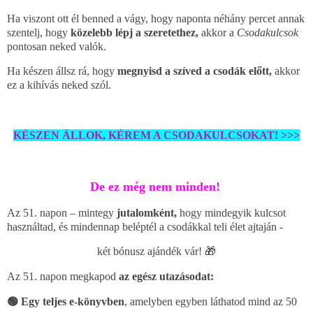
Ha viszont ott él benned a vágy, hogy naponta néhány percet annak
szentelj, hogy
közelebb lépj a szeretethez,
akkor a
Csodakulcsok
pontosan neked valók.
Ha készen állsz rá, hogy
megnyisd a szíved a csodák előtt,
akkor
ez a kihívás neked szól.
KÉSZEN ÁLLOK, KÉREM A CSODAKULCSOKAT! >>>
De ez még nem minden!
Az 51. napon – mintegy
jutalomként,
hogy mindegyik kulcsot
használtad, és mindennap beléptél a csodákkal teli élet ajtaján -
két bónusz ajándék vár! 🎁
Az 51. napon megkapod
az egész utazásodat:
🟢 Egy teljes e-könyvben
, amelyben egyben láthatod mind az 50