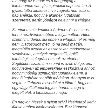
Az, hogy az e-book és a hanganyag a
telefonomon van, jó inspirációk napi szinten. A
gyakorlatba átültetés híve vagyok, nem telik el
nap anélkül, hogy ne akarnék tudatosan
szeretetet, derűt, jóságot
belevinni a világba.
Szerintem mindenkinek érdemes és hasznos
lenne résztvennie ebben a folyamatban. Hitem
szerint mindenki, aki ebben a világban él és még
nem világosodott meg, jó ha segít magán,
megtalálja azokat az eszközöket, módszereket,
szokásokat, amelyek megemelik, építik,
minőségi szintugrást hoznak az életébe.
Segítőként szakmám szerint is azon dolgozom,
hogy
legyen az embereknek eszköztára
ahhoz,
hogy minőségi szintugrást tudjanak elérni, a
lehető leghétköznapibb módokon. Ahogyan te is
segítesz "lehozni a csodákat a földre", hogy ne
egy vágyott állapot legyen, hanem maga a
megélt élet, a tapasztalás maga.
Én nagyon hiszek a nyitott szívű kísérletező kedv
fűtötte emberi kíváncsiságban. Egy könnyed