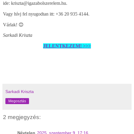
ide:
kriszta@igazabolszerelem.hu.
Vagy hívj fel nyugodtan itt: +36 20 935 4144.
Várlak! 😊
Sarkadi Kriszta
JELENTKEZEM! >>>
Sarkadi Kriszta
Megosztás
2 megjegyzés:
Névtelen
2025. szeptember 9. 17:16