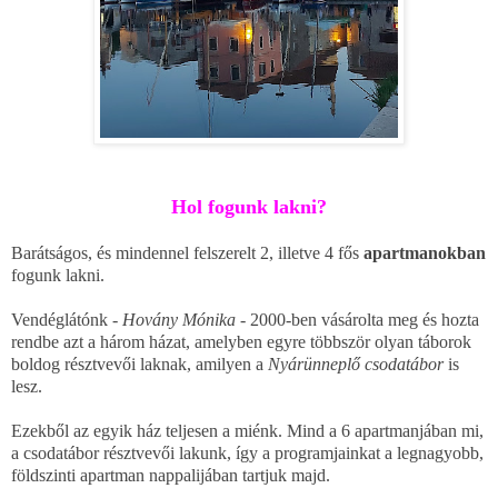
Hol fogunk lakni?
Barátságos, és mindennel felszerelt 2, illetve 4 fős
apartmanokban
fogunk lakni.
Vendéglátónk -
Hovány Mónika -
2000-ben vásárolta meg és hozta
rendbe azt a három házat, amelyben egyre többször olyan táborok
boldog résztvevői laknak, amilyen a
Nyárünneplő csodatábor
is
lesz.
Ezekből az egyik ház teljesen a miénk. Mind a 6 apartmanjában mi,
a csodatábor résztvevői lakunk, így a programjainkat a legnagyobb,
földszinti apartman nappalijában tartjuk majd.