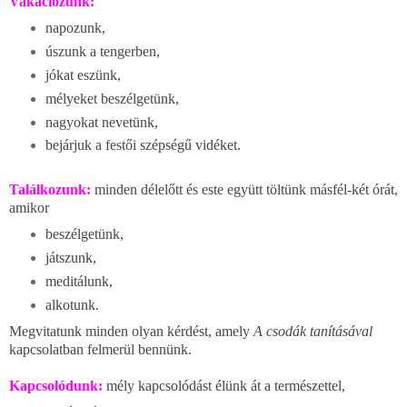
Vakációzunk:
napozunk,
úszunk a tengerben,
jókat eszünk,
mélyeket beszélgetünk,
nagyokat nevetünk,
bejárjuk a festői szépségű vidéket.
Találkozunk:
minden délelőtt és este együtt töltünk másfél-két órát,
amikor
beszélgetünk,
játszunk,
meditálunk,
alkotunk.
Megvitatunk minden olyan kérdést, amely
A csodák tanításával
kapcsolatban felmerül bennünk.
Kapcsolódunk:
mély kapcsolódást élünk át a természettel,