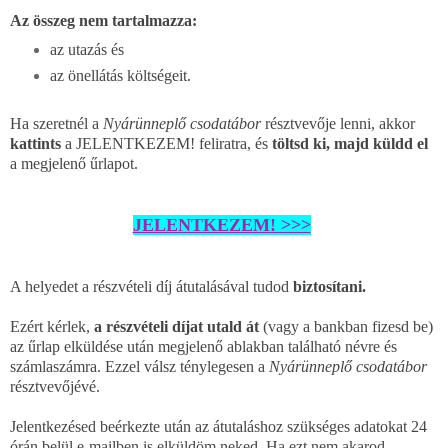
Az összeg nem tartalmazza:
az utazás és
az önellátás költségeit.
Ha szeretnél a
Nyárünneplő csodatábor
résztvevője lenni, akkor
kattints
a JELENTKEZEM! feliratra, és
töltsd ki, majd küldd el
a megjelenő űrlapot.
JELENTKEZEM! >>>
A helyedet a részvételi díj átutalásával tudod
biztosítani.
Ezért kérlek,
a részvételi díjat utald át
(vagy a bankban fizesd be)
az űrlap elküldése után megjelenő ablakban található névre és
számlaszámra. Ezzel válsz ténylegesen a
Nyárünneplő csodatábor
résztvevőjévé.
Jelentkezésed beérkezte után az átutaláshoz szükséges adatokat 24
órán belül e-mailben is elküldöm neked. Ha ezt nem akarod