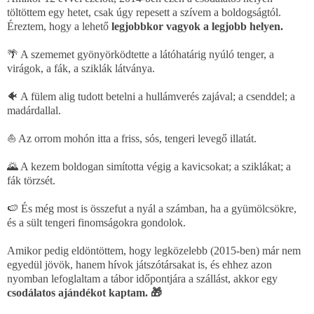
töltöttem egy hetet, csak úgy repesett a szívem a boldogságtól.
Éreztem, hogy a lehető
legjobbkor vagyok a legjobb helyen.
🌴 A szememet gyönyörködtette a látóhatárig nyúló tenger, a
virágok, a fák, a sziklák látványa.
🐠 A fülem alig tudott betelni a hullámverés zajával; a csenddel; a
madárdallal.
⛵ Az orrom mohón itta a friss, sós, tengeri levegő illatát.
🌄 A kezem boldogan simította végig a kavicsokat; a sziklákat; a
fák törzsét.
🍉 És még most is összefut a nyál a számban, ha a gyümölcsökre,
és a sült tengeri finomságokra gondolok.
Amikor pedig eldöntöttem, hogy legközelebb (2015-ben) már nem
egyedül jövök, hanem hívok játszótársakat is, és ehhez azon
nyomban lefoglaltam a tábor időpontjára a szállást, akkor egy
csodálatos ajándékot kaptam. 🎁