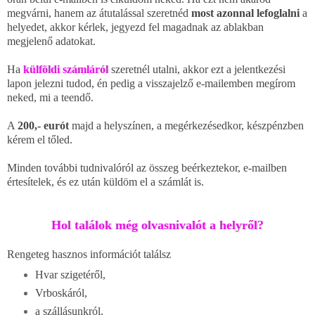
megvárni, hanem az átutalással szeretnéd
most azonnal lefoglalni
a
helyedet, akkor kérlek, jegyezd fel magadnak az ablakban
megjelenő adatokat.
Ha
külföldi számláról
szeretnél utalni, akkor ezt a jelentkezési
lapon jelezni tudod, én pedig a visszajelző e-mailemben megírom
neked, mi a teendő.
A
200,- eurót
majd a helyszínen, a megérkezésedkor, készpénzben
kérem el tőled.
Minden további tudnivalóról az összeg beérkeztekor, e-mailben
értesítelek, és ez után küldöm el a számlát is.
Hol találok még olvasnivalót a helyről?
Rengeteg hasznos információt találsz
Hvar szigetéről,
Vrboskáról,
a szállásunkról,