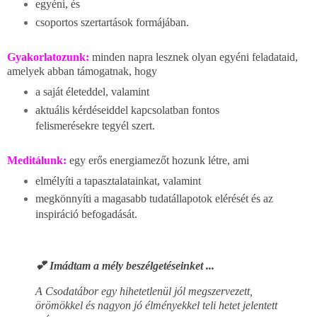
egyéni, és
csoportos szertartások formájában.
Gyakorlatozunk:
minden napra lesznek olyan egyéni feladataid,
amelyek abban támogatnak, hogy
a saját életeddel, valamint
aktuális kérdéseiddel kapcsolatban fontos
felismerésekre tegyél szert.
Meditálunk:
egy erős energiamezőt hozunk létre, ami
elmélyíti a tapasztalatainkat, valamint
megkönnyíti a magasabb tudatállapotok elérését és az
inspiráció befogadását.
💕 Imádtam a mély beszélgetéseinket ...
A Csodatábor egy hihetetlenül jól megszervezett,
örömökkel és nagyon jó élményekkel teli hetet jelentett