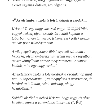
akiket ugyanaz érdekel, ami téged is.
💕 Az életemben azóta is folytatódnak a csodák ...
Kriszta! Te egy nagy varázsló vagy! 😍😁🤗
Hálás
vagyok neked, olyan csodás útravalót kaptam a
táborban, olyan tanítások, felismerések jöttek hozzám,
amikre pont szükségem volt.
A világ egyik leggyönyörűbb helye lett számomra
Vrboska, olyan embereket ismertem meg a csapatban,
akiket könnyű volt hamar megszeretnem., olyanok
lettünk, mint egy nagy család!
Az életemben azóta is folytatódnak a csodák nap mint
nap. A kapcsolataim újra megnyíltak a szeretetnek, új
barátokra találtam, szinte másnap, ahogy
hazajöttem!!!
Szívből köszönöm neked Kriszta, hogy vagy, és része
lehettem ennek a varázslatos tábornak!
(P. Évi)