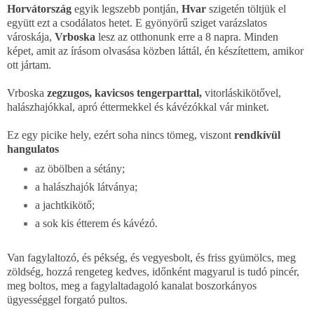
Horvátország
egyik legszebb pontján,
Hvar
szigetén töltjük el
együtt ezt a csodálatos hetet.
E gyönyörű sziget varázslatos
városkája,
Vrboska
lesz az otthonunk erre a 8 napra. Minden
képet, amit az írásom olvasása közben láttál, én készítettem, amikor
ott jártam.
Vrboska
zegzugos, kavicsos tengerparttal,
vitorláskikötővel,
halászhajókkal, apró éttermekkel és kávézókkal vár minket.
Ez egy picike hely, ezért soha nincs tömeg, viszont
rendkívül
hangulatos
az öbölben a sétány;
a halászhajók látványa;
a jachtkikötő;
a sok kis étterem és kávézó.
Van fagylaltozó, és pékség, és vegyesbolt, és friss gyümölcs, meg
zöldség, hozzá rengeteg kedves, időnként magyarul is tudó pincér,
meg boltos, meg a fagylaltadagoló kanalat boszorkányos
ügyességgel forgató pultos.