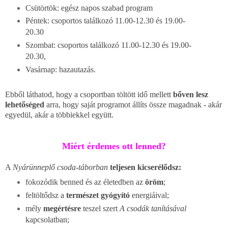
Csütörtök: egész napos szabad program
Péntek: csoportos találkozó 11.00-12.30 és 19.00-
20.30
Szombat: csoportos találkozó 11.00-12.30 és 19.00-
20.30,
Vasárnap: hazautazás.
Ebből láthatod, hogy a csoportban töltött idő mellett
bőven lesz
lehetőséged
arra, hogy saját programot állíts össze magadnak - akár
egyedül, akár a többiekkel együtt.
Miért érdemes ott lenned?
A
Nyárünneplő csoda-táborban
teljesen kicserélődsz:
fokozódik benned és az életedben az
öröm
;
feltöltődsz a
természet gyógyító
energiáival;
mély
megértésre
teszel szert
A csodák tanításával
kapcsolatban;