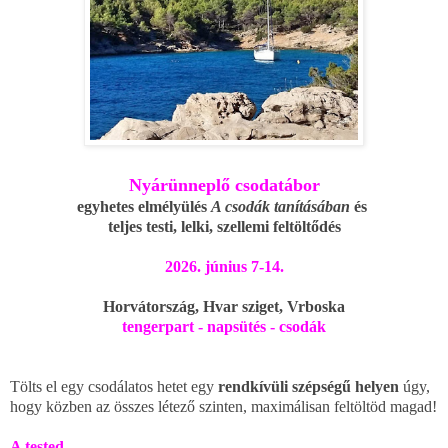
Nyárünneplő csodatábor
egyhetes elmélyülés
A csodák tanításában
és
teljes
testi, lelki, szellemi feltöltődés
2026.
június 7-14.
Horvátország, Hvar sziget,
Vrboska
tengerpart - napsütés - csodák
Tölts el egy csodálatos hetet egy
rendkívüli szépségű helyen
úgy,
hogy közben az összes létező szinten, maximálisan feltöltöd magad!
A tested