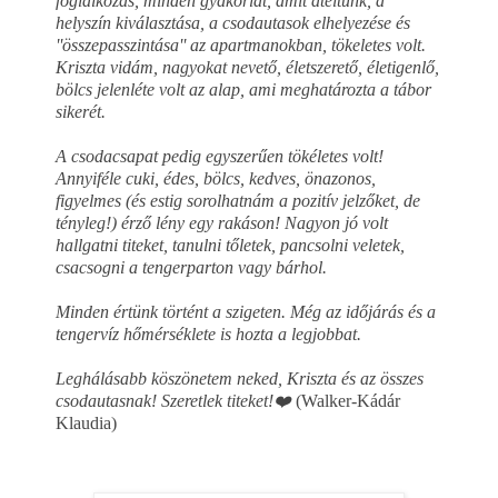
foglalkozás, minden gyakorlat, amit átéltünk, a
helyszín kiválasztása, a csodautasok elhelyezése és
''összepasszintása'' az apartmanokban, tökeletes volt.
Kriszta vidám, nagyokat nevető, életszerető, életigenlő,
bölcs jelenléte volt az alap, ami meghatározta a tábor
sikerét.
A csodacsapat pedig egyszerűen tökéletes volt!
Annyiféle cuki, édes, bölcs, kedves, önazonos,
figyelmes (és estig sorolhatnám a pozitív jelzőket, de
tényleg!) érző lény egy rakáson! Nagyon jó volt
hallgatni titeket, tanulni tőletek, pancsolni veletek,
csacsogni a tengerparton vagy bárhol.
Minden értünk történt a szigeten. Még az időjárás és a
tengervíz hőmérséklete is hozta a legjobbat.
Leghálásabb köszönetem neked, Kriszta és az összes
csodautasnak! Szeretlek titeket!❤️
(Walker-Kádár
Klaudia)