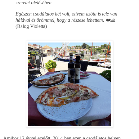
szeretet ölelésében.
Egészen csodálatos hét volt, szívem azóta is tele van
hálával és örömmel, hogy a részese lehettem. ❤️🙏
(Balog Violetta)
Amikor 12 évvel ezelőtt, 2014-ben ezen a csodálatos helyen