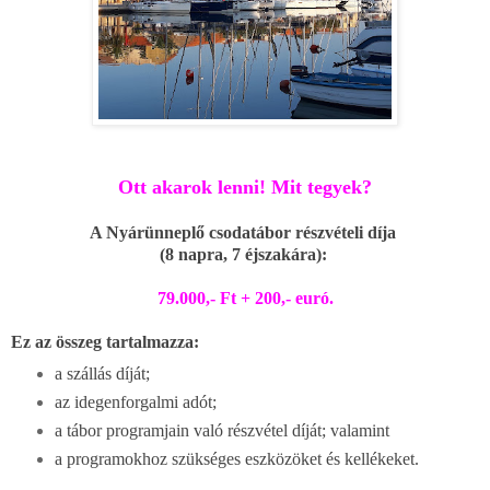
Ott akarok lenni! Mit tegyek?
A Nyárünneplő csodatábor részvételi díja
(8 napra, 7 éjszakára):
79.000,- Ft + 200,- euró.
Ez az összeg tartalmazza:
a szállás díját;
az idegenforgalmi adót;
a tábor programjain való részvétel díját; valamint
a programokhoz szükséges eszközöket és kellékeket.