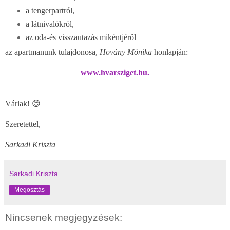
a tengerpartról,
a látnivalókról,
az oda-és visszautazás mikéntjéről
az apartmanunk tulajdonosa,
Hovány Mónika
honlapján:
www.hvarsziget.hu
.
Várlak! 😊
Szeretettel,
Sarkadi Kriszta
Sarkadi Kriszta
Megosztás
Nincsenek megjegyzések: