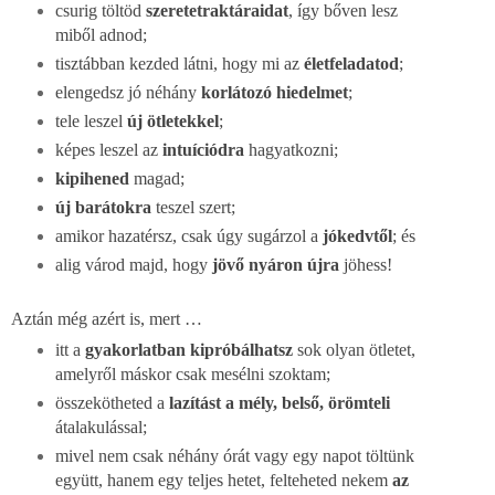
csurig töltöd
szeretetraktáraidat
, így bőven lesz
miből adnod;
tisztábban kezded látni, hogy mi az
életfeladatod
;
elengedsz jó néhány
korlátozó hiedelmet
;
tele leszel
új ötletekkel
;
képes leszel az
intuíciódra
hagyatkozni;
kipihened
magad;
új barátokra
teszel szert;
amikor hazatérsz, csak úgy sugárzol a
jókedvtől
; és
alig várod majd, hogy
jövő nyáron újra
jöhess!
Aztán még azért is, mert …
itt a
gyakorlatban kipróbálhatsz
sok olyan ötletet,
amelyről máskor csak mesélni szoktam;
összekötheted a
lazítást a mély, belső, örömteli
átalakulással;
mivel nem csak néhány órát vagy egy napot töltünk
együtt, hanem egy teljes hetet, felteheted nekem
az