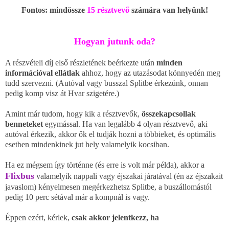
Fontos:
mindössze
15 résztvevő
számára van helyünk!
Hogyan jutunk oda?
A részvételi díj első részletének beérkezte után
minden
információval ellátlak
ahhoz, hogy az utazásodat könnyedén meg
tudd szervezni. (Autóval vagy busszal Splitbe érkezünk, onnan
pedig komp visz át Hvar szigetére.)
Amint már tudom, hogy kik a résztvevők,
összekapcsollak
benneteket
egymással. Ha van legalább 4 olyan résztvevő, aki
autóval érkezik, akkor ők el tudják hozni a többieket, és o
ptimális
esetben mindenkinek jut hely valamelyik kocsiban.
Ha ez mégsem így történne (és erre is volt már példa), akkor
a
Flixbus
valamelyik nappali vagy éjszakai járatával (én az éjszakait
javaslom) kényelmesen megérkezhetsz Splitbe, a buszállomástól
pedig 10 perc sétával már a kompnál is vagy.
Éppen ezért, kérlek,
csak akkor jelentkezz, ha