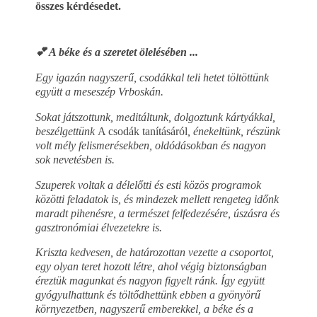
összes kérdésedet.
💕 A béke és a szeretet ölelésében ...
Egy igazán nagyszerű, csodákkal teli hetet töltöttünk
együtt a meseszép Vrboskán.
Sokat játszottunk, meditáltunk, dolgoztunk kártyákkal,
beszélgettünk
A csodák tanításáról
, énekeltünk, részünk
volt mély felismerésekben, oldódásokban és nagyon
sok nevetésben is.
Szuperek voltak a délelőtti és esti közös programok
közötti feladatok is, és mindezek mellett rengeteg időnk
maradt pihenésre, a természet felfedezésére, úszásra és
gasztronómiai élvezetekre is.
Kriszta kedvesen, de határozottan vezette a csoportot,
egy olyan teret hozott létre, ahol végig biztonságban
éreztük magunkat és nagyon figyelt ránk. Így együtt
gyógyulhattunk és töltődhettünk ebben a gyönyörű
környezetben, nagyszerű emberekkel, a béke és a