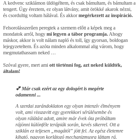
A kedvenc sziklámon üldögéltem, és csak bámultam, és bámultam a
tengert. Úgy éreztem, ez olyan látvány, amit örökké akarok nézni,
és csordultig voltam hálával. És akkor
megérkezett az inspiráció.
Felsorolásszerűen peregtek a szemem előtt a képek meg a
mondatok arról, hogy
mi legyen a tábor programja.
Ahogy
máskor, akkor is volt nálam napló és toll, így gyorsan, boldogan
lejegyzeteltem. És azóta minden alkalommal alig várom, hogy
megmutathassam neked …
Szóval gyere, mert ami
ott történni fog, azt neked küldték,
általam!
💕 Már csak ezért az egy dologért is megérte
odamenni ...
A szerdai zarándoklaton egy olyan intenzív élményem
volt, ami visszavitt egy gyerekkori sérülésembe és
olyan rálátást adott, amire már évek óta próbáltam
rájönni különféle terápiák során, kevés sikerrel. Ott a
sziklán ez teljesen „magától” jött fel. Az egész életemre
kiható, nagyon korlátozó mechanizmusra láttam rá.