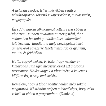
számomra.
A helyszín csodás, teljes mértékben segíti a
hétköznapokból történő kikapcsolódást, a lelassulást,
megnyugvást.
Én eddig három alkalommal vettem részt ebben a
táborban. Minden alkalommal melegszívű, több
tekintetben hasonló gondolkodású emberekkel
találkoztam.
Imádtam a mély beszélgetéseinket,
amelyekből egyszerre lehetett inspirációt gyűjteni,
tanulni és feltöltődni.
Hálás vagyok neked, Kriszta, hogy néhány év
kimaradás után újra megszervezted ezt a csodás
programot.
Hálás vagyok a társaimért, a kellemes
időjárásért, a szép emlékekért.
Remélem, hogy a tábor pozitív hatása még sokáig
megmarad.
Köszönöm szépen a lehetőséget, hogy részt
vehettem ebben a programban.
(Daniella)