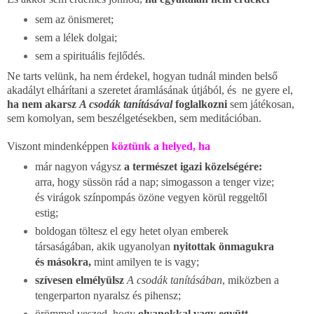
sem az önismeret;
sem a lélek dolgai;
sem a spirituális fejlődés.
Ne tarts velünk, ha nem érdekel, hogyan tudnál minden belső
akadályt elhárítani a szeretet áramlásának útjából, és
ne gyere el,
ha nem akarsz
A csodák tanításával
foglalkozni
sem játékosan,
sem komolyan, sem beszélgetésekben, sem meditációban.
Viszont mindenképpen
köztünk a helyed, ha
már nagyon vágysz
a természet igazi közelségére:
arra, hogy süssön rád a nap; simogasson a tenger vize;
és virágok színpompás özöne vegyen körül reggeltől
estig;
boldogan töltesz el egy hetet
olyan emberek
társaságában,
akik ugyanolyan
nyitottak önmagukra
és másokra,
mint amilyen te is vagy;
szívesen elmélyülsz
A csodák tanításában
, miközben a
tengerparton nyaralsz és pihensz;
örömmel veszed, hogy
olyanokkal vagy együtt,