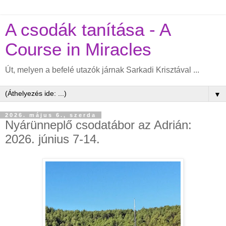
A csodák tanítása - A
Course in Miracles
Út, melyen a befelé utazók járnak Sarkadi Krisztával ...
▼
2026. május 6., szerda
Nyárünneplő csodatábor az Adrián:
2026. június 7-14.