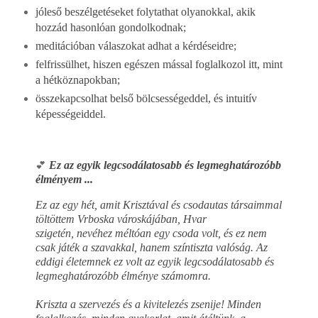
jóleső beszélgetéseket folytathat olyanokkal, akik
hozzád hasonlóan gondolkodnak;
meditációban válaszokat adhat a kérdéseidre;
felfrissülhet, hiszen egészen mással foglalkozol itt, mint
a hétköznapokban;
összekapcsolhat belső bölcsességeddel, és intuitív
képességeiddel.
Ez az egyik legcsodálatosabb és legmeghatározóbb
💕
élményem ...
Ez az egy hét, amit Krisztával és csodautas társaimmal
töltöttem Vrboska városkájában, Hvar
szigetén, nevéhez méltóan egy csoda volt, és ez nem
csak játék a szavakkal, hanem színtiszta valóság. Az
eddigi életemnek ez volt az egyik legcsodálatosabb és
legmeghatározóbb élménye számomra.
Kriszta a szervezés és a kivitelezés zsenije! Minden