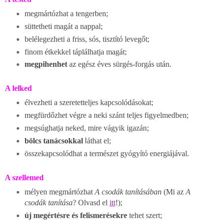
megmártózhat a tengerben;
süttetheti magát a nappal;
belélegezheti a friss, sós, tisztító levegőt;
finom étkekkel táplálhatja magát;
megpihenhet
az egész éves sürgés-forgás után.
A lelked
élvezheti a szeretetteljes kapcsolódásokat;
megfürdőzhet végre a neki szánt teljes figyelmedben;
megsúghatja neked, mire vágyik igazán;
bölcs tanácsokkal
l
áthat el;
összekapcsolódhat a természet gyógyító energiájával.
A szellemed
mélyen megmártózhat
A csodák tanításában
(Mi az
A
csodák tanítása
? Olvasd el
itt
!)
;
új megértésre és felismerésekre
tehet szert;