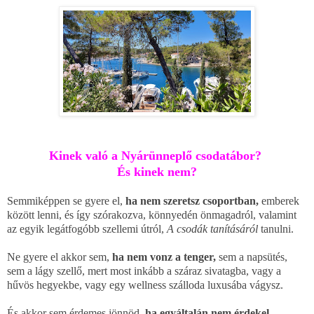
Kinek való a Nyárünneplő csodatábor?
És kinek nem?
Semmiképpen se gyere el,
ha nem szeretsz csoportban,
emberek
között lenni,
és így szórakozva, könnyedén önmagadról, valamint
az egyik legátfogóbb szellemi útról,
A csodák tanításáról
tanulni.
Ne gyere el akkor sem,
ha nem vonz a tenger,
sem a napsütés,
sem a lágy szellő, mert most inkább a száraz sivatagba, vagy a
hűvös hegyekbe, vagy egy wellness szálloda luxusába vágysz.
És akkor sem érdemes jönnöd,
ha egyáltalán nem érdekel