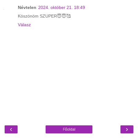
Névtelen
2024. október 21. 18:49
Köszönöm SZUPER😇😇🥰
Válasz
‹
›
Főoldal