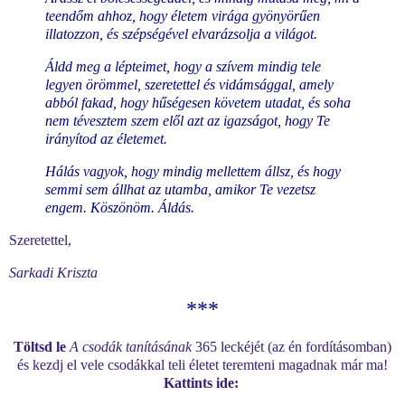
teendőm ahhoz, hogy életem virága gyönyörűen
illatozzon, és szépségével elvarázsolja a világot.
Áldd meg a lépteimet, hogy a szívem mindig tele
legyen örömmel, szeretettel és vidámsággal, amely
abból fakad, hogy hűségesen követem utadat, és soha
nem tévesztem szem elől azt az igazságot, hogy Te
irányítod az életemet.
Hálás vagyok, hogy mindig mellettem állsz, és hogy
semmi sem állhat az utamba, amikor Te vezetsz
engem. Köszönöm. Áldás.
Szeretettel,
Sarkadi Kriszta
***
Töltsd le
A csodák tanításának
365 leckéjét (az én fordításomban)
és kezdj el vele csodákkal teli életet teremteni magadnak már ma!
Kattints ide: