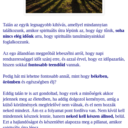
Talán az egyik legnagyobb kihívás, amellyel mindannyian
találkozunk, amikor spirituális útra lépünk az, hogy úgy tűnik,
soha
nincs elég időnk
arra, hogy spirituális tanulmányainkkal
foglalkozzunk.
Az ego állandóan megpróbál lebeszélni arról, hogy napi
rendszerességgel időt szánj erre, és azzal érvel, hogy ez időpazarlás,
hiszen sokkal
fontosabb teendőid
vannak.
Pedig hát mi lehetne fontosabb annál, mint hogy
békében,
örömben
és egészségben élj?
Eddig talán te is azt gondoltad, hogy ezek a minőségek akkor
jelennek meg az életedben, ha addig dolgozol keményen, amíg a
külső körülmények megfelelővé nem válnak, és el nem hozzák
neked mindezt. Ám ez a folyamat pont fordítva van. Nem kívül kell
mindennek késznek lennie, hanem
neked kell készen állnod,
belül.
Ezt a hajlandóságot és készenlétet alapozza meg a pillanat, amikor
spirituális útra lépsz.