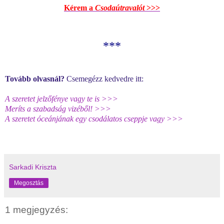
Kérem a
Csodaútravalót
>>>
***
Tovább olvasnál?
Csemegézz kedvedre itt:
A szeretet jelzőfénye vagy te is >>>
Meríts a szabadság vizéből! >>>
A szeretet óceánjának egy csodálatos cseppje vagy >>>
Sarkadi Kriszta
Megosztás
1 megjegyzés: