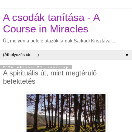
A csodák tanítása - A
Course in Miracles
Út, melyen a befelé utazók járnak Sarkadi Krisztával ...
▼
2024. október 20., vasárnap
A spirituális út, mint megtérülő
befektetés