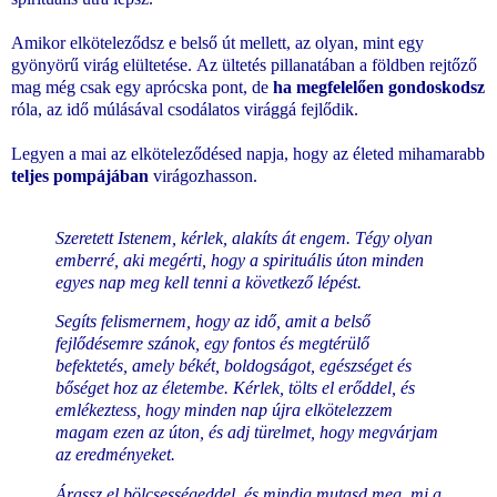
Amikor elköteleződsz e belső út mellett, az olyan, mint egy
gyönyörű virág elültetése.
Az ültetés pillanatában a földben rejtőző
mag még csak egy aprócska pont, de
ha megfelelően gondoskodsz
róla, az idő múlásával csodálatos virággá fejlődik.
Legyen a mai az elköteleződésed napja, hogy az életed mihamarabb
teljes pompájában
virágozhasson.
Szeretett Istenem, kérlek, alakíts át engem. Tégy olyan
emberré, aki megérti, hogy a spirituális úton minden
egyes nap meg kell tenni a következő lépést.
Segíts felismernem, hogy az idő, amit a belső
fejlődésemre szánok, egy fontos és megtérülő
befektetés, amely békét, boldogságot, egészséget és
bőséget hoz az életembe. Kérlek, tölts el erőddel, és
emlékeztess, hogy minden nap újra elkötelezzem
magam ezen az úton, és adj türelmet, hogy megvárjam
az eredményeket.
Árassz el bölcsességeddel, és mindig mutasd meg, mi a