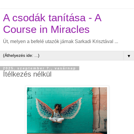
A csodák tanítása - A
Course in Miracles
Út, melyen a befelé utazók járnak Sarkadi Krisztával ...
▼
2025. szeptember 7., vasárnap
Ítélkezés nélkül