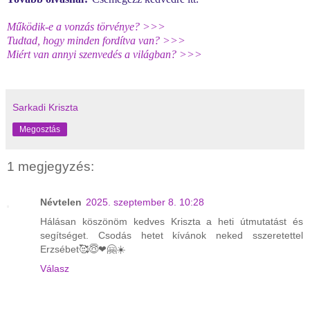
Működik-e a vonzás törvénye? >>>
Tudtad, hogy minden fordítva van? >>>
Miért van annyi szenvedés a világban? >>>
Sarkadi Kriszta
Megosztás
1 megjegyzés:
Névtelen
2025. szeptember 8. 10:28
Hálásan köszönöm kedves Kriszta a heti útmutatást és
segítséget. Csodás hetet kívánok neked sszeretettel
Erzsébet🥰😇❤🤗☀️
Válasz