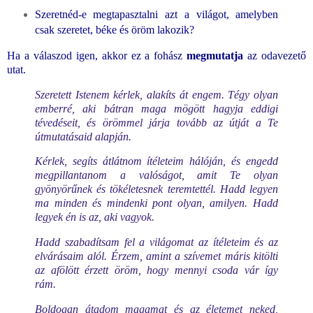
Szeretnéd-e megtapasztalni azt a világot, amelyben
csak szeretet, béke és öröm lakozik?
Ha a válaszod igen, akkor ez a fohász
megmutatja
az odavezető
utat.
Szeretett Istenem kérlek, alakíts át engem. Tégy olyan
emberré, aki bátran maga mögött hagyja eddigi
tévedéseit, és örömmel járja tovább az útját a Te
útmutatásaid alapján.
Kérlek, segíts átlátnom ítéleteim hálóján, és engedd
megpillantanom a valóságot, amit Te olyan
gyönyörűnek és tökéletesnek teremtettél. Hadd legyen
ma minden és mindenki pont olyan, amilyen. Hadd
legyek én is az, aki vagyok.
Hadd szabadítsam fel a világomat az ítéleteim és az
elvárásaim alól. Érzem, amint a szívemet máris kitölti
az afölött érzett öröm, hogy mennyi csoda vár így
rám.
Boldogan átadom magamat és az életemet neked,