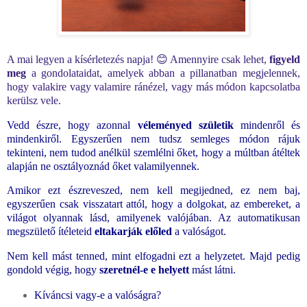
A mai legyen a kísérletezés napja! 😊 Amennyire csak lehet,
figyeld
meg
a gondolataidat, amelyek abban a pillanatban megjelennek,
hogy valakire vagy valamire ránézel, vagy más módon kapcsolatba
kerülsz vele.
Vedd észre, hogy azonnal
véleményed születik
mindenről és
mindenkiről. Egyszerűen nem tudsz semleges módon rájuk
tekinteni, nem tudod anélkül szemlélni őket, hogy a múltban átéltek
alapján ne osztályoznád őket valamilyennek.
Amikor ezt észreveszed, nem kell megijedned, ez nem baj,
egyszerűen csak visszatart attól, hogy a dolgokat, az embereket, a
világot olyannak lásd, amilyenek valójában. Az automatikusan
megszülető ítéleteid
eltakarják előled
a valóságot.
Nem kell mást tenned, mint elfogadni ezt a helyzetet. Majd pedig
gondold végig, hogy
szeretnél-e e helyett
mást látni.
Kíváncsi vagy-e a valóságra?