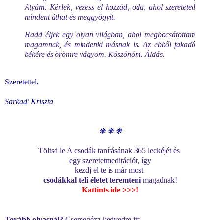
Atyám. Kérlek, vezess el hozzád, oda, ahol szereteted
mindent áthat és meggyógyít.
Hadd éljek egy olyan világban, ahol megbocsátottam
magamnak, és mindenki másnak is. Az ebből fakadó
békére és örömre vágyom. Köszönöm. Áldás.
Szeretettel,
Sarkadi Kriszta
❋
❋
❋
T
ölts
d le A csodák tanításának 365 leckéjét és
egy szeretetmeditációt,
így
kezdj el te is már most
csod
ákkal teli
él
etet teremteni
magadnak!
Kattints ide >>>
!
Tovább olvasnál?
Csemegézz kedvedre itt: